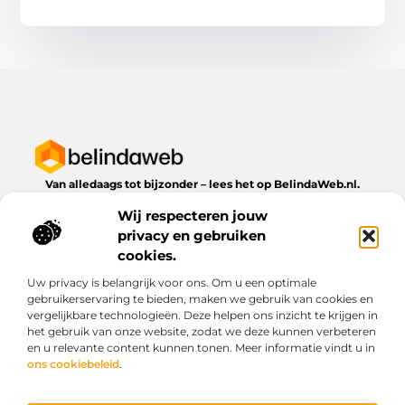
Van alledaags tot bijzonder – lees het op BelindaWeb.nl.
Ontdek inspirerende blogs en artikelen over alles wat het
Wij respecteren jouw
dagelijks leven te bieden heeft.
privacy en gebruiken
Bericht categorie
cookies.
Uw privacy is belangrijk voor ons. Om u een optimale
gebruikerservaring te bieden, maken we gebruik van cookies en
vergelijkbare technologieën. Deze helpen ons inzicht te krijgen in
Onze informatie
het gebruik van onze website, zodat we deze kunnen verbeteren
en u relevante content kunnen tonen. Meer informatie vindt u in
Kwaliteit backlinks kopen: wat je moet weten voordat je investeert
Geld verdienen via het internet: droom of werkbare realiteit?
ons cookiebeleid
.