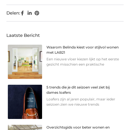
Delen:
Laatste Bericht
Waarom Belinda kiest voor stijlvol wonen
met LAB21
Een nieuwe vloer kiezen lijkt op het eerste
gezicht misschien een praktische
5 trends die je dit seizoen veel ziet bij
dames loafers
Loafers zijn al jaren populair, maar ieder
seizoen zien we nieuwe trends
Overzichtsgids voor beter wonen en