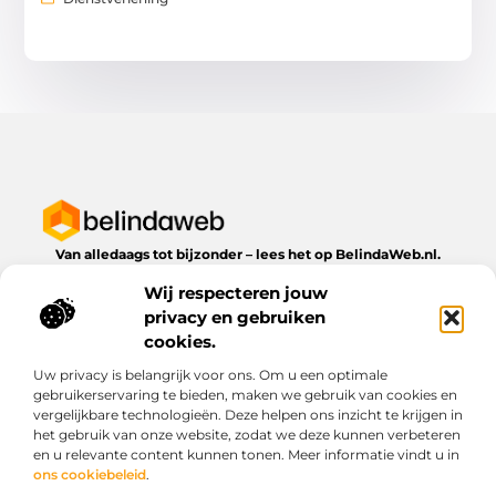
Van alledaags tot bijzonder – lees het op BelindaWeb.nl.
Ontdek inspirerende blogs en artikelen over alles wat het
Wij respecteren jouw
dagelijks leven te bieden heeft.
privacy en gebruiken
Bericht categorie
cookies.
Uw privacy is belangrijk voor ons. Om u een optimale
gebruikerservaring te bieden, maken we gebruik van cookies en
vergelijkbare technologieën. Deze helpen ons inzicht te krijgen in
Onze informatie
het gebruik van onze website, zodat we deze kunnen verbeteren
en u relevante content kunnen tonen. Meer informatie vindt u in
Kwaliteit backlinks kopen: wat je moet weten voordat je investeert
Geld verdienen via het internet: droom of werkbare realiteit?
ons cookiebeleid
.