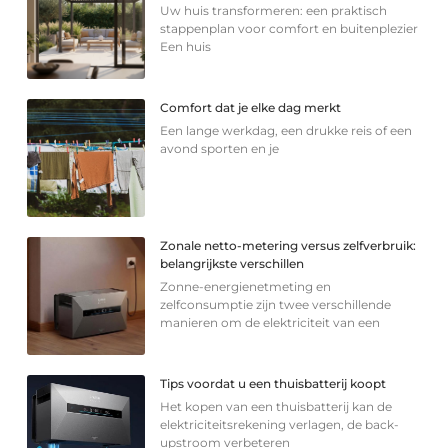
Uw huis transformeren: een praktisch
stappenplan voor comfort en buitenplezier
Een huis
Comfort dat je elke dag merkt
Een lange werkdag, een drukke reis of een
avond sporten en je
Zonale netto-metering versus zelfverbruik:
belangrijkste verschillen
Zonne-energienetmeting en
zelfconsumptie zijn twee verschillende
manieren om de elektriciteit van een
Tips voordat u een thuisbatterij koopt
Het kopen van een thuisbatterij kan de
elektriciteitsrekening verlagen, de back-
upstroom verbeteren