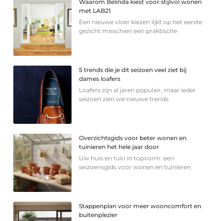
Waarom Belinda kiest voor stijlvol wonen
met LAB21
Een nieuwe vloer kiezen lijkt op het eerste
gezicht misschien een praktische
5 trends die je dit seizoen veel ziet bij
dames loafers
Loafers zijn al jaren populair, maar ieder
seizoen zien we nieuwe trends
Overzichtsgids voor beter wonen en
tuinieren het hele jaar door
Uw huis en tuin in topvorm: een
seizoensgids voor wonen en tuinieren
Stappenplan voor meer wooncomfort en
buitenplezier