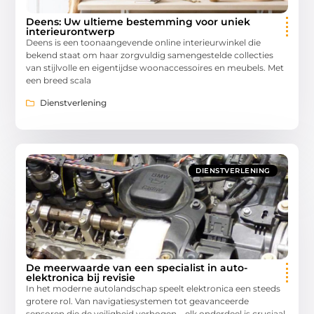
Deens: Uw ultieme bestemming voor uniek
interieurontwerp
Deens is een toonaangevende online interieurwinkel die
bekend staat om haar zorgvuldig samengestelde collecties
van stijlvolle en eigentijdse woonaccessoires en meubels. Met
een breed scala
Dienstverlening
DIENSTVERLENING
De meerwaarde van een specialist in auto-
elektronica bij revisie
In het moderne autolandschap speelt elektronica een steeds
grotere rol. Van navigatiesystemen tot geavanceerde
sensoren die de veiligheid verhogen – elk onderdeel is cruciaal