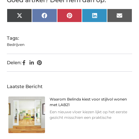
X
Facebook
Pinterest
LinkedIn
Email
(Twitter)
Tags:
Bedrijven
Delen:
Laatste Bericht
Waarom Belinda kiest voor stijlvol wonen
met LAB21
Een nieuwe vloer kiezen lijkt op het eerste
gezicht misschien een praktische