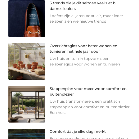
5 trends die je dit seizoen veel ziet bij
dames loafers
Loafers zijn al jaren populair, maar ieder
seizoen zien we nieuwe trends
Overzichtsgids voor beter wonen en
tuinieren het hele jaar door
Uw huis en tuin in topvorm: een
seizoensgids voor wonen en tuinieren
Stappenplan voor meer wooncomfort en
buitenplezier
Uw huis transformeren: een praktisch
stappenplan voor comfort en buitenplezier
Een huis
Comfort dat je elke dag merkt
Een lange werkdag, een drukke reis of een