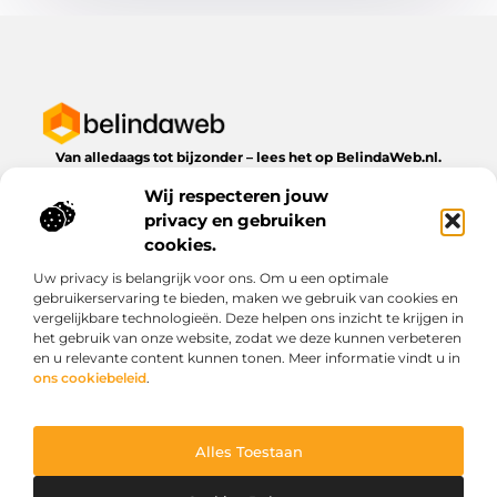
Van alledaags tot bijzonder – lees het op BelindaWeb.nl.
Ontdek inspirerende blogs en artikelen over alles wat het
Wij respecteren jouw
dagelijks leven te bieden heeft.
privacy en gebruiken
Bericht categorie
cookies.
Uw privacy is belangrijk voor ons. Om u een optimale
gebruikerservaring te bieden, maken we gebruik van cookies en
vergelijkbare technologieën. Deze helpen ons inzicht te krijgen in
Onze informatie
het gebruik van onze website, zodat we deze kunnen verbeteren
en u relevante content kunnen tonen. Meer informatie vindt u in
Kwaliteit backlinks kopen: wat je moet weten voordat je investeert
Geld verdienen via het internet: droom of werkbare realiteit?
ons cookiebeleid
.
Alles Toestaan
Website index
Cookiebeleid (EU)
@2025 www.belindaweb.nl. All Right Reserved.