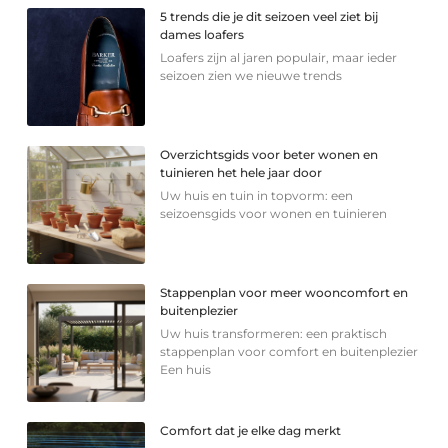
5 trends die je dit seizoen veel ziet bij
dames loafers
Loafers zijn al jaren populair, maar ieder
seizoen zien we nieuwe trends
Overzichtsgids voor beter wonen en
tuinieren het hele jaar door
Uw huis en tuin in topvorm: een
seizoensgids voor wonen en tuinieren
Stappenplan voor meer wooncomfort en
buitenplezier
Uw huis transformeren: een praktisch
stappenplan voor comfort en buitenplezier
Een huis
Comfort dat je elke dag merkt