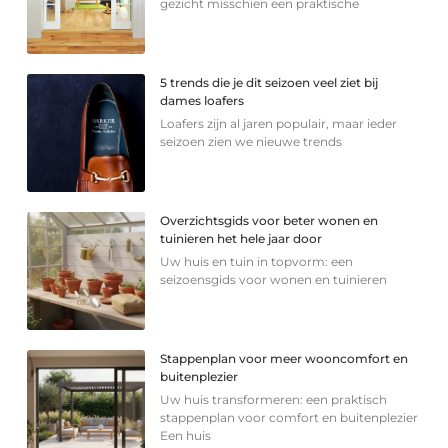
gezicht misschien een praktische
5 trends die je dit seizoen veel ziet bij
dames loafers
Loafers zijn al jaren populair, maar ieder
seizoen zien we nieuwe trends
Overzichtsgids voor beter wonen en
tuinieren het hele jaar door
Uw huis en tuin in topvorm: een
seizoensgids voor wonen en tuinieren
Stappenplan voor meer wooncomfort en
buitenplezier
Uw huis transformeren: een praktisch
stappenplan voor comfort en buitenplezier
Een huis