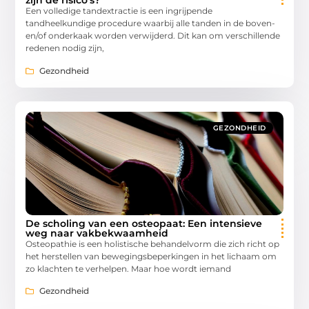
zijn de risico's?
Een volledige tandextractie is een ingrijpende
tandheelkundige procedure waarbij alle tanden in de boven-
en/of onderkaak worden verwijderd. Dit kan om verschillende
redenen nodig zijn,
Gezondheid
GEZONDHEID
De scholing van een osteopaat: Een intensieve
weg naar vakbekwaamheid
Osteopathie is een holistische behandelvorm die zich richt op
het herstellen van bewegingsbeperkingen in het lichaam om
zo klachten te verhelpen. Maar hoe wordt iemand
Gezondheid