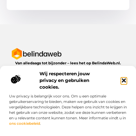
Van alledaags tot bijzonder – lees het op BelindaWeb.nl.
Ontdek inspirerende blogs en artikelen over alles wat het
Wij respecteren jouw
dagelijks leven te bieden heeft.
privacy en gebruiken
Bericht categorie
cookies.
Uw privacy is belangrijk voor ons. Om u een optimale
gebruikerservaring te bieden, maken we gebruik van cookies en
vergelijkbare technologieën. Deze helpen ons inzicht te krijgen in
Onze informatie
het gebruik van onze website, zodat we deze kunnen verbeteren
en u relevante content kunnen tonen. Meer informatie vindt u in
Kwaliteit backlinks kopen: wat je moet weten voordat je investeert
Geld verdienen via het internet: droom of werkbare realiteit?
ons cookiebeleid
.