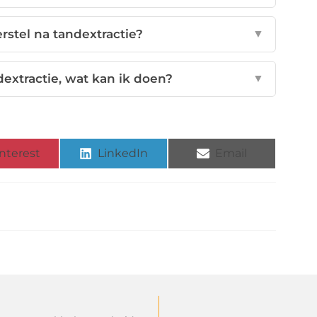
rstel na tandextractie?
▼
dextractie, wat kan ik doen?
▼
nterest
LinkedIn
Email