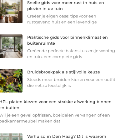
Snelle gids voor meer rust in huis en
plezier in de tuin
Creëer je eigen oase: tips voor een
rustgevend huis en een levendige
Praktische gids voor binnenklimaat en
buitenruimte
Creëer de perfecte balans tussen je woning
en tuin: een complete gids
Bruidsbroekpak als stijlvolle keuze
Steeds meer bruiden kiezen voor een outfit
die net zo feestelijk is
HPL platen kiezen voor een strakke afwerking binnen
en buiten
Wil je een gevel opfrissen, boeidelen vervangen of een
badkamermeubel maken dat
Verhuisd in Den Haag? Dit is waarom