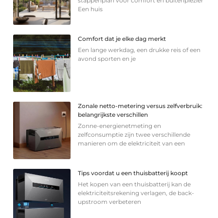
stappenplan voor comfort en buitenplezier
Een huis
Comfort dat je elke dag merkt
Een lange werkdag, een drukke reis of een
avond sporten en je
Zonale netto-metering versus zelfverbruik:
belangrijkste verschillen
Zonne-energienetmeting en
zelfconsumptie zijn twee verschillende
manieren om de elektriciteit van een
Tips voordat u een thuisbatterij koopt
Het kopen van een thuisbatterij kan de
elektriciteitsrekening verlagen, de back-
upstroom verbeteren