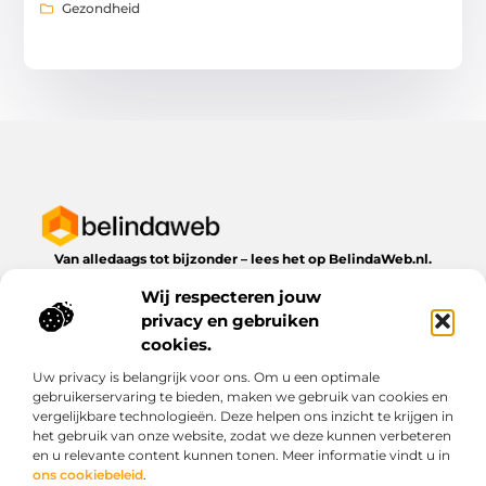
Gezondheid
Van alledaags tot bijzonder – lees het op BelindaWeb.nl.
Ontdek inspirerende blogs en artikelen over alles wat het
Wij respecteren jouw
dagelijks leven te bieden heeft.
privacy en gebruiken
Bericht categorie
cookies.
Uw privacy is belangrijk voor ons. Om u een optimale
gebruikerservaring te bieden, maken we gebruik van cookies en
vergelijkbare technologieën. Deze helpen ons inzicht te krijgen in
Onze informatie
het gebruik van onze website, zodat we deze kunnen verbeteren
en u relevante content kunnen tonen. Meer informatie vindt u in
Kwaliteit backlinks kopen: wat je moet weten voordat je investeert
Geld verdienen via het internet: droom of werkbare realiteit?
ons cookiebeleid
.