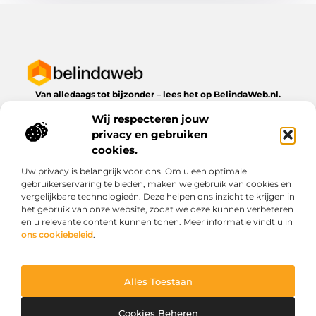
Van alledaags tot bijzonder – lees het op BelindaWeb.nl.
Ontdek inspirerende blogs en artikelen over alles wat het
Wij respecteren jouw
dagelijks leven te bieden heeft.
privacy en gebruiken
Bericht categorie
cookies.
Uw privacy is belangrijk voor ons. Om u een optimale
gebruikerservaring te bieden, maken we gebruik van cookies en
vergelijkbare technologieën. Deze helpen ons inzicht te krijgen in
Onze informatie
het gebruik van onze website, zodat we deze kunnen verbeteren
en u relevante content kunnen tonen. Meer informatie vindt u in
Kwaliteit backlinks kopen: wat je moet weten voordat je investeert
Geld verdienen via het internet: droom of werkbare realiteit?
ons cookiebeleid
.
Alles Toestaan
Website index
Cookiebeleid (EU)
@2025 www.belindaweb.nl. All Right Reserved.
Cookies Beheren