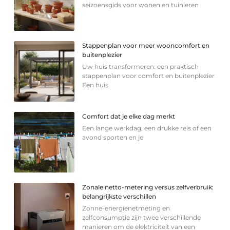
seizoensgids voor wonen en tuinieren
Stappenplan voor meer wooncomfort en
buitenplezier
Uw huis transformeren: een praktisch
stappenplan voor comfort en buitenplezier
Een huis
Comfort dat je elke dag merkt
Een lange werkdag, een drukke reis of een
avond sporten en je
Zonale netto-metering versus zelfverbruik:
belangrijkste verschillen
Zonne-energienetmeting en
zelfconsumptie zijn twee verschillende
manieren om de elektriciteit van een