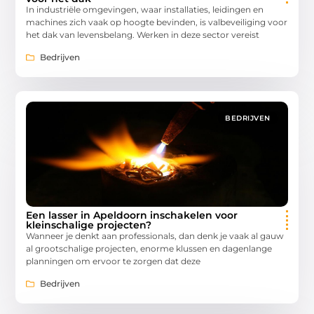
In industriële omgevingen, waar installaties, leidingen en
machines zich vaak op hoogte bevinden, is valbeveiliging voor
het dak van levensbelang. Werken in deze sector vereist
Bedrijven
BEDRIJVEN
Een lasser in Apeldoorn inschakelen voor
kleinschalige projecten?
Wanneer je denkt aan professionals, dan denk je vaak al gauw
al grootschalige projecten, enorme klussen en dagenlange
planningen om ervoor te zorgen dat deze
Bedrijven