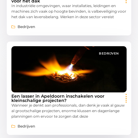
voor het dak
In industriële omgevingen, waar installaties, leidingen en
machines zich vaak op hoogte bevinden, is valbeveiliging voor
het dak van levensbelang. Werken in deze sector vereist
Bedrijven
BEDRIJVEN
Een lasser in Apeldoorn inschakelen voor
kleinschalige projecten?
Wanneer je denkt aan professionals, dan denk je vaak al gauw
al grootschalige projecten, enorme klussen en dagenlange
planningen om ervoor te zorgen dat deze
Bedrijven