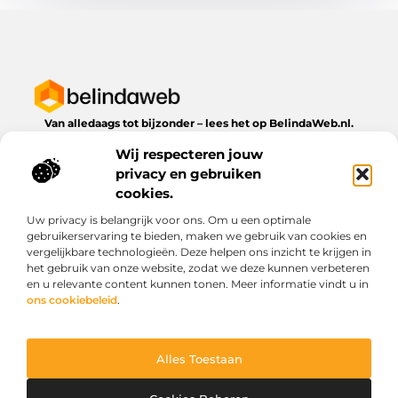
Van alledaags tot bijzonder – lees het op BelindaWeb.nl.
Ontdek inspirerende blogs en artikelen over alles wat het
Wij respecteren jouw
dagelijks leven te bieden heeft.
privacy en gebruiken
Bericht categorie
cookies.
Uw privacy is belangrijk voor ons. Om u een optimale
gebruikerservaring te bieden, maken we gebruik van cookies en
vergelijkbare technologieën. Deze helpen ons inzicht te krijgen in
Onze informatie
het gebruik van onze website, zodat we deze kunnen verbeteren
en u relevante content kunnen tonen. Meer informatie vindt u in
Kwaliteit backlinks kopen: wat je moet weten voordat je investeert
Geld verdienen via het internet: droom of werkbare realiteit?
ons cookiebeleid
.
Alles Toestaan
Website index
Cookiebeleid (EU)
@2025 www.belindaweb.nl. All Right Reserved.