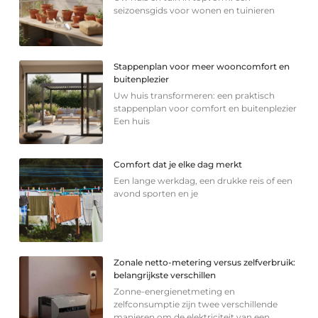
seizoensgids voor wonen en tuinieren
Stappenplan voor meer wooncomfort en
buitenplezier
Uw huis transformeren: een praktisch
stappenplan voor comfort en buitenplezier
Een huis
Comfort dat je elke dag merkt
Een lange werkdag, een drukke reis of een
avond sporten en je
Zonale netto-metering versus zelfverbruik:
belangrijkste verschillen
Zonne-energienetmeting en
zelfconsumptie zijn twee verschillende
manieren om de elektriciteit van een