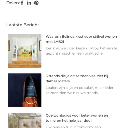
Delen:
Laatste Bericht
Waarom Belinda kiest voor stijlvol wonen
met LAB21
Een nieuwe vloer kiezen lijkt op het eerste
gezicht misschien een praktische
5 trends die je dit seizoen veel ziet bij
dames loafers
Loafers zijn al jaren populair, maar ieder
seizoen zien we nieuwe trends
Overzichtsgids voor beter wonen en
tuinieren het hele jaar door
Uw huis en tuin in topvorm: een