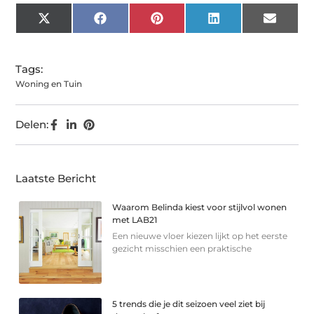
X
Facebook
Pinterest
LinkedIn
Email
(Twitter)
Tags:
Woning en Tuin
Delen:
Laatste Bericht
Waarom Belinda kiest voor stijlvol wonen
met LAB21
Een nieuwe vloer kiezen lijkt op het eerste
gezicht misschien een praktische
5 trends die je dit seizoen veel ziet bij