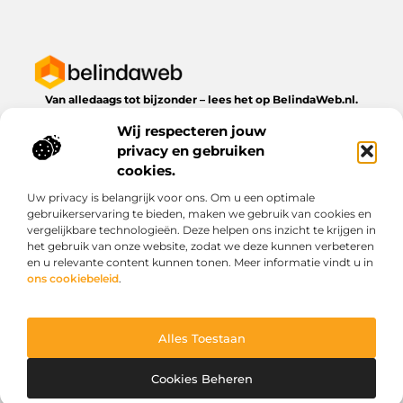
Van alledaags tot bijzonder – lees het op BelindaWeb.nl.
Ontdek inspirerende blogs en artikelen over alles wat het
Wij respecteren jouw
dagelijks leven te bieden heeft.
privacy en gebruiken
Bericht categorie
cookies.
Uw privacy is belangrijk voor ons. Om u een optimale
gebruikerservaring te bieden, maken we gebruik van cookies en
vergelijkbare technologieën. Deze helpen ons inzicht te krijgen in
Onze informatie
het gebruik van onze website, zodat we deze kunnen verbeteren
en u relevante content kunnen tonen. Meer informatie vindt u in
Kwaliteit backlinks kopen: wat je moet weten voordat je investeert
Geld verdienen via het internet: droom of werkbare realiteit?
ons cookiebeleid
.
Alles Toestaan
Website index
Cookiebeleid (EU)
@2025 www.belindaweb.nl. All Right Reserved.
Cookies Beheren