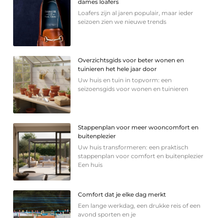
dames loafers
Loafers zijn al jaren populair, maar ieder
seizoen zien we nieuwe trends
Overzichtsgids voor beter wonen en
tuinieren het hele jaar door
Uw huis en tuin in topvorm: een
seizoensgids voor wonen en tuinieren
Stappenplan voor meer wooncomfort en
buitenplezier
Uw huis transformeren: een praktisch
stappenplan voor comfort en buitenplezier
Een huis
Comfort dat je elke dag merkt
Een lange werkdag, een drukke reis of een
avond sporten en je