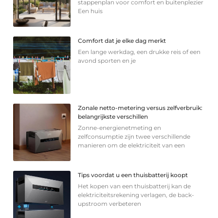
stappenplan voor comfort en buitenplezier
Een huis
Comfort dat je elke dag merkt
Een lange werkdag, een drukke reis of een
avond sporten en je
Zonale netto-metering versus zelfverbruik:
belangrijkste verschillen
Zonne-energienetmeting en
zelfconsumptie zijn twee verschillende
manieren om de elektriciteit van een
Tips voordat u een thuisbatterij koopt
Het kopen van een thuisbatterij kan de
elektriciteitsrekening verlagen, de back-
upstroom verbeteren