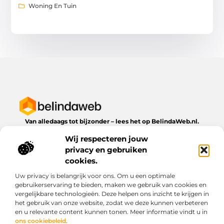
Woning En Tuin
Van alledaags tot bijzonder – lees het op BelindaWeb.nl.
Ontdek inspirerende blogs en artikelen over alles wat het
Wij respecteren jouw
dagelijks leven te bieden heeft.
privacy en gebruiken
Bericht categorie
cookies.
Uw privacy is belangrijk voor ons. Om u een optimale
gebruikerservaring te bieden, maken we gebruik van cookies en
vergelijkbare technologieën. Deze helpen ons inzicht te krijgen in
Onze informatie
het gebruik van onze website, zodat we deze kunnen verbeteren
en u relevante content kunnen tonen. Meer informatie vindt u in
Kwaliteit backlinks kopen: wat je moet weten voordat je investeert
Geld verdienen via het internet: droom of werkbare realiteit?
ons cookiebeleid
.