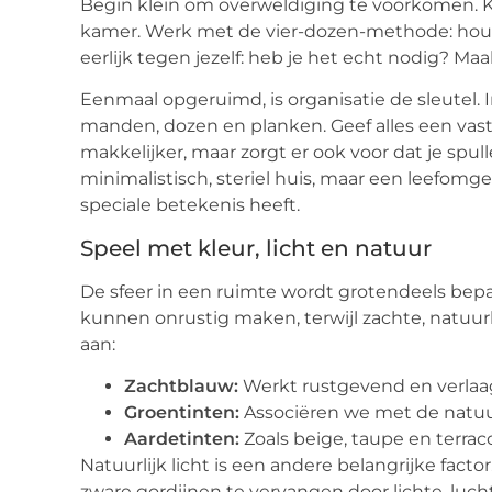
Begin klein om overweldiging te voorkomen. Ki
kamer. Werk met de vier-dozen-methode: hou
eerlijk tegen jezelf: heb je het echt nodig? Maakt
Eenmaal opgeruimd, is organisatie de sleutel.
manden, dozen en planken. Geef alles een vast
makkelijker, maar zorgt er ook voor dat je spull
minimalistisch, steriel huis, maar een leefomge
speciale betekenis heeft.
Speel met kleur, licht en natuur
De sfeer in een ruimte wordt grotendeels bepaal
kunnen onrustig maken, terwijl zachte, natuur
aan:
Zachtblauw:
Werkt rustgevend en verlaag
Groentinten:
Associëren we met de natuur
Aardetinten:
Zoals beige, taupe en terra
Natuurlijk licht is een andere belangrijke facto
zware gordijnen te vervangen door lichte, luch