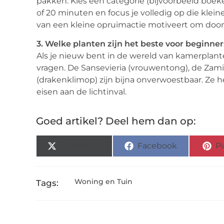
pakken. Kies één categorie (bijvoorbeeld boeken
of 20 minuten en focus je volledig op die klein
van een kleine opruimactie motiveert om door
3. Welke planten zijn het beste voor beginne
Als je nieuw bent in de wereld van kamerplant
vragen. De Sansevieria (vrouwentong), de Zami
(drakenklimop) zijn bijna onverwoestbaar. Ze
eisen aan de lichtinval.
Goed artikel? Deel hem dan op:
X (Twitter)
Facebook
Pi
Woning en Tuin
Tags: