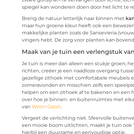
spiegel kan wonderen doen door het licht te ref
Breng de natuur letterlijk naar binnen met
ka
maar hun groene kleur heeft ook een bewezen p
makkelijke planten zoals de Sansevieria (vrou
vingers hebt. De zorg voor planten kan bovend
Maak van je tuin een verlengstuk v
Je tuin is meer dan alleen een stukje groen; het
richten, creëer je een naadloze overgang tuss
gezellige zithoek met comfortabele meubels e
zomeravonden en misschien zelfs een speelple
helpen om een zithoek af te bakenen en een hui
over hoe je binnen- en buitenruimtes met elkaa
van
Woon Gazet
.
Vergeet de verlichting niet. Sfeervolle buitenve
een mooie boom uitlichten, maakt je tuin ook 
hierbij een duurzame en eenvoudige optie.