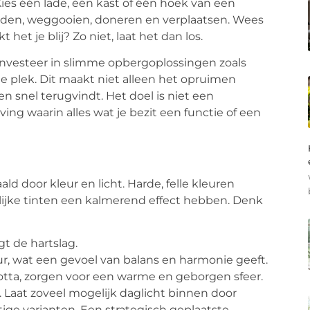
es één lade, één kast of één hoek van een
den, weggooien, doneren en verplaatsen. Wees
 het je blij? Zo niet, laat het dan los.
 Investeer in slimme opbergoplossingen zoals
e plek. Dit maakt niet alleen het opruimen
en snel terugvindt. Het doel is niet een
ving waarin alles wat je bezit een functie of een
d door kleur en licht. Harde, felle kleuren
lijke tinten een kalmerend effect hebben. Denk
t de hartslag.
, wat een gevoel van balans en harmonie geeft.
cotta, zorgen voor een warme en geborgen sfeer.
r. Laat zoveel mogelijk daglicht binnen door
tige varianten. Een strategisch geplaatste