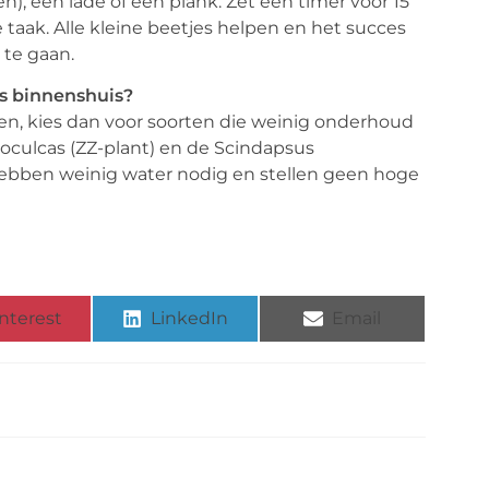
), één lade of één plank. Zet een timer voor 15
e taak. Alle kleine beetjes helpen en het succes
 te gaan.
rs binnenshuis?
en, kies dan voor soorten die weinig onderhoud
oculcas (ZZ-plant) en de Scindapsus
 hebben weinig water nodig en stellen geen hoge
nterest
LinkedIn
Email