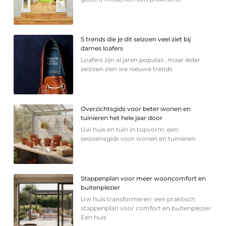
5 trends die je dit seizoen veel ziet bij
dames loafers
Loafers zijn al jaren populair, maar ieder
seizoen zien we nieuwe trends
Overzichtsgids voor beter wonen en
tuinieren het hele jaar door
Uw huis en tuin in topvorm: een
seizoensgids voor wonen en tuinieren
Stappenplan voor meer wooncomfort en
buitenplezier
Uw huis transformeren: een praktisch
stappenplan voor comfort en buitenplezier
Een huis