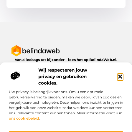
Van alledaags tot bijzonder – lees het op BelindaWeb.nl.
Ontdek inspirerende blogs en artikelen over alles wat het
Wij respecteren jouw
dagelijks leven te bieden heeft.
privacy en gebruiken
Bericht categorie
cookies.
Uw privacy is belangrijk voor ons. Om u een optimale
gebruikerservaring te bieden, maken we gebruik van cookies en
vergelijkbare technologieën. Deze helpen ons inzicht te krijgen in
Onze informatie
het gebruik van onze website, zodat we deze kunnen verbeteren
en u relevante content kunnen tonen. Meer informatie vindt u in
Kwaliteit backlinks kopen: wat je moet weten voordat je investeert
Geld verdienen via het internet: droom of werkbare realiteit?
ons cookiebeleid
.