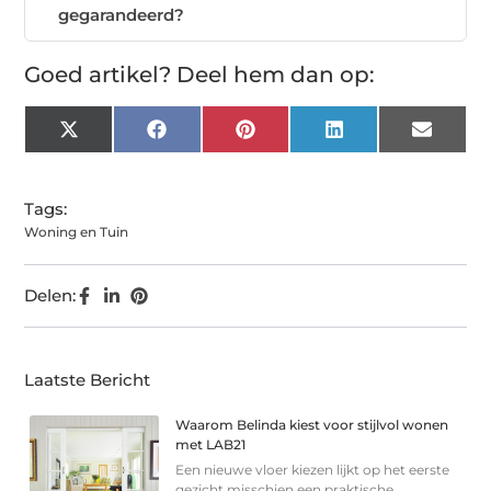
gegarandeerd?
Goed artikel? Deel hem dan op:
X
Facebook
Pinterest
LinkedIn
Email
(Twitter)
Tags:
Woning en Tuin
Delen:
Laatste Bericht
Waarom Belinda kiest voor stijlvol wonen
met LAB21
Een nieuwe vloer kiezen lijkt op het eerste
gezicht misschien een praktische