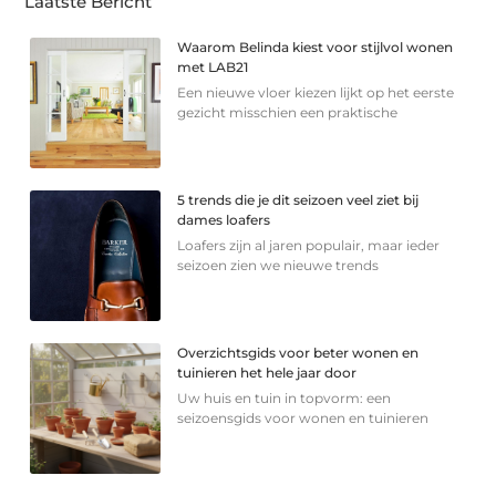
Laatste Bericht
Waarom Belinda kiest voor stijlvol wonen
met LAB21
Een nieuwe vloer kiezen lijkt op het eerste
gezicht misschien een praktische
5 trends die je dit seizoen veel ziet bij
dames loafers
Loafers zijn al jaren populair, maar ieder
seizoen zien we nieuwe trends
Overzichtsgids voor beter wonen en
tuinieren het hele jaar door
Uw huis en tuin in topvorm: een
seizoensgids voor wonen en tuinieren