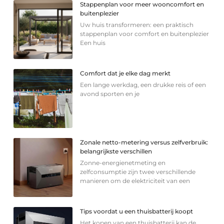
Stappenplan voor meer wooncomfort en
buitenplezier
Uw huis transformeren: een praktisch
stappenplan voor comfort en buitenplezier
Een huis
Comfort dat je elke dag merkt
Een lange werkdag, een drukke reis of een
avond sporten en je
Zonale netto-metering versus zelfverbruik:
belangrijkste verschillen
Zonne-energienetmeting en
zelfconsumptie zijn twee verschillende
manieren om de elektriciteit van een
Tips voordat u een thuisbatterij koopt
Het kopen van een thuisbatterij kan de