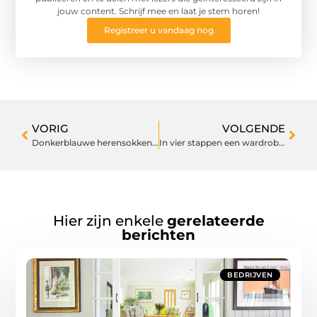
jouw content. Schrijf mee en laat je stem horen!
Registreer u vandaag nog
VORIG
VOLGENDE
Donkerblauwe herensokken koop je makkelijk in deze webshop
In vier stappen een wardrobe samenstellen met je favoriete kledingstukken
Hier zijn enkele
gerelateerde
berichten
BEDRIJVEN