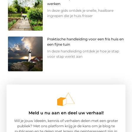
werken
In deze gids ontdek je snelle, haalbare
ingrepen die je huis frisser
Praktische handleiding voor een fris huis en
een fijne tuin
In deze handleiding ontdek je hoe je stap
voor stap werkt aan
Meld u nu aan en deel uw verhaal!
Wil je jouw ideeën, kennis of verhalen delen met een groter
publiek? Met ons platform krijg je de kans om je blog te
publiceren en te delen met lezers die geïnteresseerd zijn in