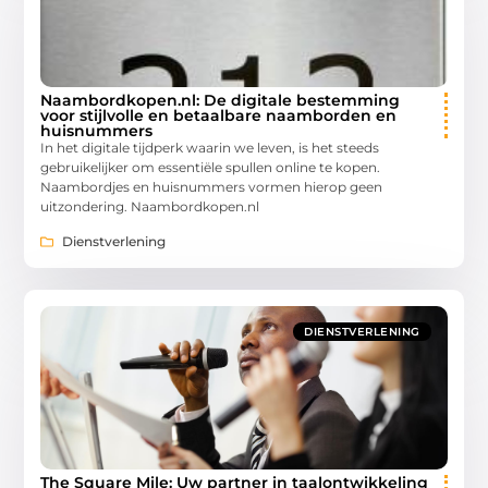
Naambordkopen.nl: De digitale bestemming
voor stijlvolle en betaalbare naamborden en
huisnummers
In het digitale tijdperk waarin we leven, is het steeds
gebruikelijker om essentiële spullen online te kopen.
Naambordjes en huisnummers vormen hierop geen
uitzondering. Naambordkopen.nl
Dienstverlening
DIENSTVERLENING
The Square Mile: Uw partner in taalontwikkeling