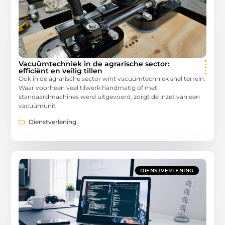
Vacuümtechniek in de agrarische sector:
efficiënt en veilig tillen
Ook in de agrarische sector wint vacuümtechniek snel terrein.
Waar voorheen veel tilwerk handmatig of met
standaardmachines werd uitgevoerd, zorgt de inzet van een
vacuümunit
Dienstverlening
DIENSTVERLENING