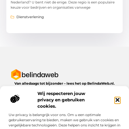
Nederland? U bent niet de enige. Deze regio is een populaire
keuze voor bedrijven en organisaties vanwege
Dienstverlening
Van alledaags tot bijzonder – lees het op BelindaWeb.nl.
Ontdek inspirerende blogs en artikelen over alles wat het
Wij respecteren jouw
dagelijks leven te bieden heeft.
privacy en gebruiken
Bericht categorie
cookies.
Uw privacy is belangrijk voor ons. Om u een optimale
gebruikerservaring te bieden, maken we gebruik van cookies en
vergelijkbare technologieën. Deze helpen ons inzicht te krijgen in