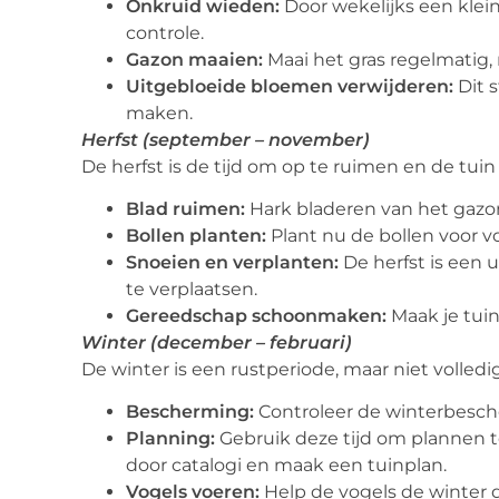
Onkruid wieden:
Door wekelijks een klein
controle.
Gazon maaien:
Maai het gras regelmatig, 
Uitgebloeide bloemen verwijderen:
Dit 
maken.
Herfst (september – november)
De herfst is de tijd om op te ruimen en de tuin
Blad ruimen:
Hark bladeren van het gazon
Bollen planten:
Plant nu de bollen voor vo
Snoeien en verplanten:
De herfst is een 
te verplaatsen.
Gereedschap schoonmaken:
Maak je tui
Winter (december – februari)
De winter is een rustperiode, maar niet volledi
Bescherming:
Controleer de winterbesch
Planning:
Gebruik deze tijd om plannen t
door catalogi en maak een tuinplan.
Vogels voeren:
Help de vogels de winter 