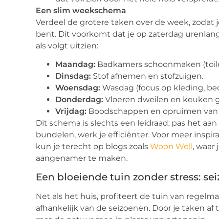
Een slim weekschema
Verdeel de grotere taken over de week, zodat 
bent. Dit voorkomt dat je op zaterdag urenl
als volgt uitzien:
Maandag:
Badkamers schoonmaken (toilet
Dinsdag:
Stof afnemen en stofzuigen.
Woensdag:
Wasdag (focus op kleding, b
Donderdag:
Vloeren dweilen en keuken 
Vrijdag:
Boodschappen en opruimen van d
Dit schema is slechts een leidraad; pas het aan
bundelen, werk je efficiënter. Voor meer inspira
kun je terecht op blogs zoals
Woon Well
, waar
aangenamer te maken.
Een bloeiende tuin zonder stress: s
Net als het huis, profiteert de tuin van regelm
afhankelijk van de seizoenen. Door je taken af