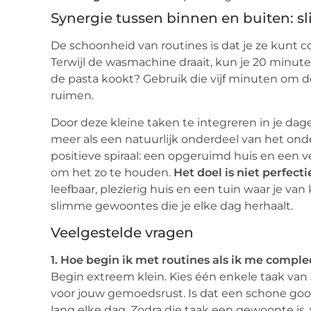
Synergie tussen binnen en buiten: s
De schoonheid van routines is dat je ze kunt c
Terwijl de wasmachine draait, kun je 20 minut
de pasta kookt? Gebruik die vijf minuten om d
ruimen.
Door deze kleine taken te integreren in je dagel
meer als een natuurlijk onderdeel van het ond
positieve spiraal: een opgeruimd huis en een v
om het zo te houden.
Het doel is niet perfect
leefbaar, plezierig huis en een tuin waar je van 
slimme gewoontes die je elke dag herhaalt.
Veelgestelde vragen
1. Hoe begin ik met routines als ik me compl
Begin extreem klein. Kies één enkele taak van 
voor jouw gemoedsrust. Is dat een schone go
lang elke dag. Zodra die taak een gewoonte is,