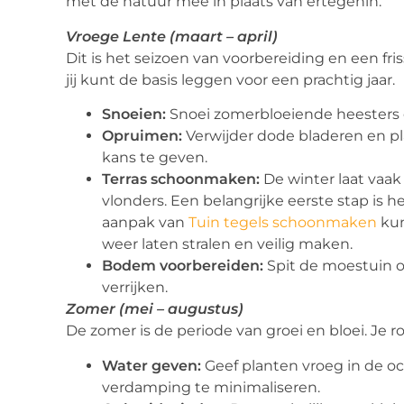
met de natuur mee in plaats van ertegenin.
Vroege Lente (maart – april)
Dit is het seizoen van voorbereiding en een fris
jij kunt de basis leggen voor een prachtig jaar.
Snoeien:
Snoei zomerbloeiende heesters 
Opruimen:
Verwijder dode bladeren en p
kans te geven.
Terras schoonmaken:
De winter laat vaak
vlonders. Een belangrijke eerste stap is 
aanpak van
Tuin tegels schoonmaken
kun
weer laten stralen en veilig maken.
Bodem voorbereiden:
Spit de moestuin 
verrijken.
Zomer (mei – augustus)
De zomer is de periode van groei en bloei. Je r
Water geven:
Geef planten vroeg in de o
verdamping te minimaliseren.