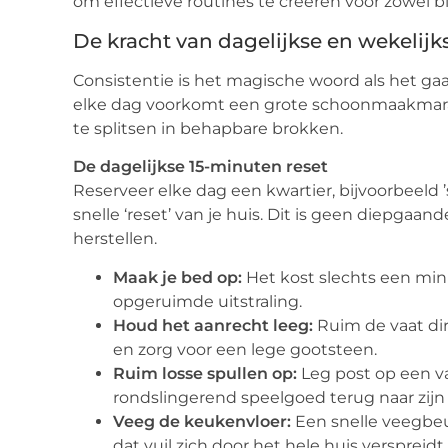
om effectieve routines te creëren voor zowel b
De kracht van dagelijkse en wekelijks
Consistentie is het magische woord als het ga
elke dag voorkomt een grote schoonmaakmara
te splitsen in behapbare brokken.
De dagelijkse 15-minuten reset
Reserveer elke dag een kwartier, bijvoorbeeld 
snelle ‘reset’ van je huis. Dit is geen diepg
herstellen.
Maak je bed op:
Het kost slechts een min
opgeruimde uitstraling.
Houd het aanrecht leeg:
Ruim de vaat dir
en zorg voor een lege gootsteen.
Ruim losse spullen op:
Leg post op een va
rondslingerend speelgoed terug naar zijn 
Veeg de keukenvloer:
Een snelle veegbeu
dat vuil zich door het hele huis verspreidt.