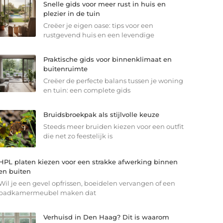
Snelle gids voor meer rust in huis en
plezier in de tuin
Creëer je eigen oase: tips voor een
rustgevend huis en een levendige
Praktische gids voor binnenklimaat en
buitenruimte
Creëer de perfecte balans tussen je woning
en tuin: een complete gids
Bruidsbroekpak als stijlvolle keuze
Steeds meer bruiden kiezen voor een outfit
die net zo feestelijk is
HPL platen kiezen voor een strakke afwerking binnen
en buiten
Wil je een gevel opfrissen, boeidelen vervangen of een
badkamermeubel maken dat
Verhuisd in Den Haag? Dit is waarom