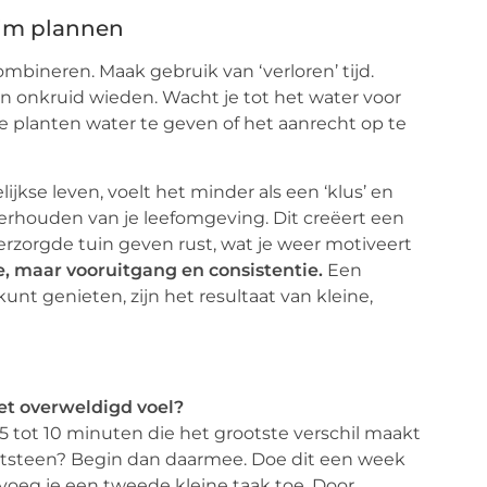
lim plannen
ombineren. Maak gebruik van ‘verloren’ tijd.
en onkruid wieden. Wacht je tot het water voor
e planten water te geven of het aanrecht op te
ijkse leven, voelt het minder als een ‘klus’ en
erhouden van je leefomgeving. Dit creëert een
erzorgde tuin geven rust, wat je weer motiveert
ie, maar vooruitgang en consistentie.
Een
kunt genieten, zijn het resultaat van kleine,
eet overweldigd voel?
5 tot 10 minuten die het grootste verschil maakt
otsteen? Begin dan daarmee. Doe dit een week
 voeg je een tweede kleine taak toe. Door