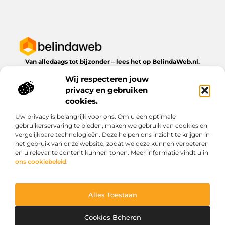
Van alledaags tot bijzonder – lees het op BelindaWeb.nl.
Ontdek inspirerende blogs en artikelen over alles wat het
Wij respecteren jouw
dagelijks leven te bieden heeft.
privacy en gebruiken
Bericht categorie
cookies.
Uw privacy is belangrijk voor ons. Om u een optimale
gebruikerservaring te bieden, maken we gebruik van cookies en
vergelijkbare technologieën. Deze helpen ons inzicht te krijgen in
Onze informatie
het gebruik van onze website, zodat we deze kunnen verbeteren
en u relevante content kunnen tonen. Meer informatie vindt u in
Kwaliteit backlinks kopen: wat je moet weten voordat je investeert
Geld verdienen via het internet: droom of werkbare realiteit?
ons cookiebeleid
.
Alles Toestaan
Website index
Cookiebeleid (EU)
@2025 www.belindaweb.nl. All Right Reserved.
Cookies Beheren