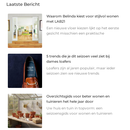
Laatste Bericht
Waarom Belinda kiest voor stijlvol wonen
met LAB21
Een nieuwe vloer kiezen lijkt op het eerste
gezicht misschien een praktische
5 trends die je dit seizoen veel ziet bij
dames loafers
Loafers zijn al jaren populair, maar ieder
seizoen zien we nieuwe trends
Overzichtsgids voor beter wonen en
tuinieren het hele jaar door
Uw huis en tuin in topvorm: een
seizoensgids voor wonen en tuinieren