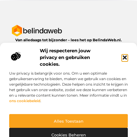
Van alledaags tot bijzonder – lees het op BelindaWeb.nl.
Ontdek inspirerende blogs en artikelen over alles wat het
Wij respecteren jouw
dagelijks leven te bieden heeft.
privacy en gebruiken
Bericht categorie
cookies.
Uw privacy is belangrijk voor ons. Om u een optimale
gebruikerservaring te bieden, maken we gebruik van cookies en
vergelijkbare technologieën. Deze helpen ons inzicht te krijgen in
Onze informatie
het gebruik van onze website, zodat we deze kunnen verbeteren
en u relevante content kunnen tonen. Meer informatie vindt u in
Kwaliteit backlinks kopen: wat je moet weten voordat je investeert
Geld verdienen via het internet: droom of werkbare realiteit?
ons cookiebeleid
.
Alles Toestaan
Website index
Cookiebeleid (EU)
@2025 www.belindaweb.nl. All Right Reserved.
Cookies Beheren