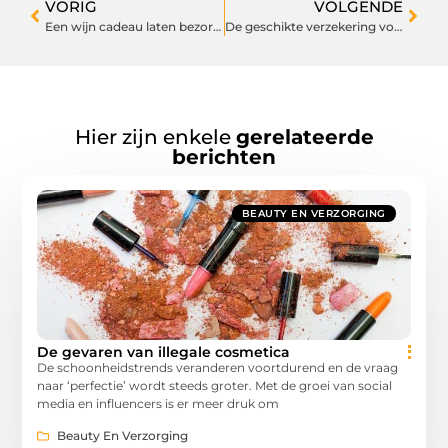
VORIG
VOLGENDE
Een wijn cadeau laten bezorgen? Dan is dit wijnhuis dé specialist voor u
De geschikte verzekering voor jouw uitvaart
Hier zijn enkele
gerelateerde
berichten
BEAUTY EN VERZORGING
De gevaren van illegale cosmetica
De schoonheidstrends veranderen voortdurend en de vraag
naar ‘perfectie’ wordt steeds groter. Met de groei van social
media en influencers is er meer druk om
Beauty En Verzorging