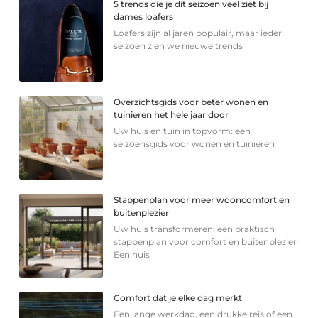
5 trends die je dit seizoen veel ziet bij
dames loafers
Loafers zijn al jaren populair, maar ieder
seizoen zien we nieuwe trends
Overzichtsgids voor beter wonen en
tuinieren het hele jaar door
Uw huis en tuin in topvorm: een
seizoensgids voor wonen en tuinieren
Stappenplan voor meer wooncomfort en
buitenplezier
Uw huis transformeren: een praktisch
stappenplan voor comfort en buitenplezier
Een huis
Comfort dat je elke dag merkt
Een lange werkdag, een drukke reis of een