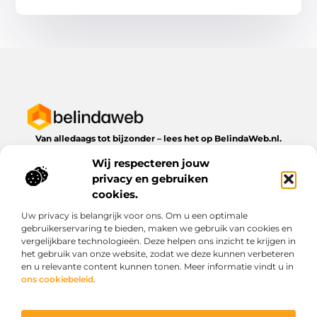
Van alledaags tot bijzonder – lees het op BelindaWeb.nl.
Ontdek inspirerende blogs en artikelen over alles wat het
Wij respecteren jouw
dagelijks leven te bieden heeft.
privacy en gebruiken
Bericht categorie
cookies.
Uw privacy is belangrijk voor ons. Om u een optimale
gebruikerservaring te bieden, maken we gebruik van cookies en
vergelijkbare technologieën. Deze helpen ons inzicht te krijgen in
Onze informatie
het gebruik van onze website, zodat we deze kunnen verbeteren
en u relevante content kunnen tonen. Meer informatie vindt u in
Kwaliteit backlinks kopen: wat je moet weten voordat je investeert
Geld verdienen via het internet: droom of werkbare realiteit?
ons cookiebeleid
.