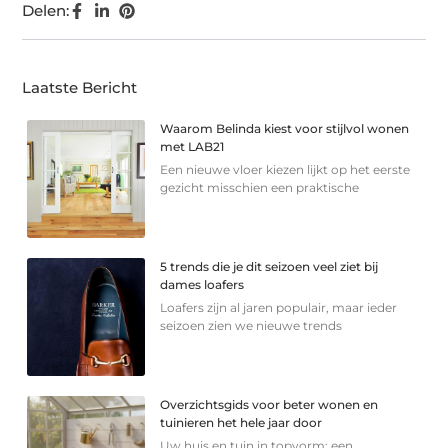
Delen:
Laatste Bericht
Waarom Belinda kiest voor stijlvol wonen
met LAB21
Een nieuwe vloer kiezen lijkt op het eerste
gezicht misschien een praktische
5 trends die je dit seizoen veel ziet bij
dames loafers
Loafers zijn al jaren populair, maar ieder
seizoen zien we nieuwe trends
Overzichtsgids voor beter wonen en
tuinieren het hele jaar door
Uw huis en tuin in topvorm: een