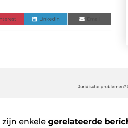
nterest
LinkedIn
Email
Juridische problemen? S
 zijn enkele
gerelateerde beric