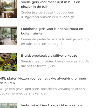
Snelle gids voor meer rust in huis en
plezier in de tuin
Creëer je eigen oase: tips voor een
rustgevend huis en een levendige
Praktische gids voor binnenklimaat en
buitenruimte
Creëer de perfecte balans tussen je woning
en tuin: een complete gids
Bruidsbroekpak als stijlvolle keuze
Steeds meer bruiden kiezen voor een outfit
die net zo feestelijk is
HPL platen kiezen voor een strakke afwerking binnen
en buiten
Wil je een gevel opfrissen, boeidelen vervangen of een
badkamermeubel maken dat
Verhuisd in Den Haag? Dit is waarom