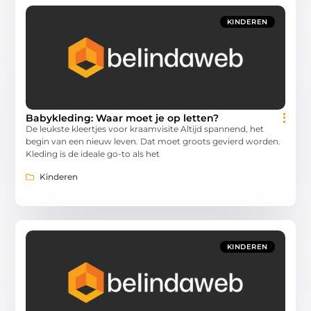
KINDEREN
Babykleding: Waar moet je op letten?
De leukste kleertjes voor kraamvisite Altijd spannend, het
begin van een nieuw leven. Dat moet groots gevierd worden.
Kleding is de ideale go-to als het
Kinderen
KINDEREN