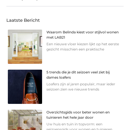
Laatste Bericht
Waarom Belinda kiest voor stijlvol wonen
met LAB21
Een nieuwe vloer kiezen lijkt op het eerste
gezicht misschien een praktische
5 trends die je dit seizoen veel ziet bij
dames loafers
Loafers zijn al jaren populair, maar ieder
seizoen zien we nieuwe trends
Overzichtsgids voor beter wonen en
tuinieren het hele jaar door
Uw huis en tuin in topvorm: een
seizoensgids voor wonen en tuinieren