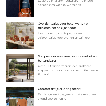
Loafers zijn al jaren populair, maar ieder
seizoen zien we nieuwe trends
Overzichtsgids voor beter wonen en
tuinieren het hele jaar door
Uw huis en tuin in topvorm: een
seizoensgids voor wonen en tuinieren
Stappenplan voor meer wooncomfort en
buitenplezier
Uw huis transformeren: een praktisch
stappenplan voor comfort en buitenplezier
Een huis
Comfort dat je elke dag merkt
Een lange werkdag, een drukke reis of een
avond sporten en je