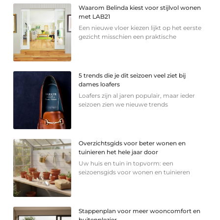
Waarom Belinda kiest voor stijlvol wonen
met LAB21
Een nieuwe vloer kiezen lijkt op het eerste
gezicht misschien een praktische
5 trends die je dit seizoen veel ziet bij
dames loafers
Loafers zijn al jaren populair, maar ieder
seizoen zien we nieuwe trends
Overzichtsgids voor beter wonen en
tuinieren het hele jaar door
Uw huis en tuin in topvorm: een
seizoensgids voor wonen en tuinieren
Stappenplan voor meer wooncomfort en
buitenplezier