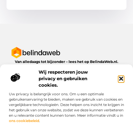
Van alledaags tot bijzonder – lees het op BelindaWeb.nl.
Ontdek inspirerende blogs en artikelen over alles wat het
Wij respecteren jouw
dagelijks leven te bieden heeft.
privacy en gebruiken
Bericht categorie
cookies.
Uw privacy is belangrijk voor ons. Om u een optimale
gebruikerservaring te bieden, maken we gebruik van cookies en
vergelijkbare technologieën. Deze helpen ons inzicht te krijgen in
Onze informatie
het gebruik van onze website, zodat we deze kunnen verbeteren
en u relevante content kunnen tonen. Meer informatie vindt u in
Kwaliteit backlinks kopen: wat je moet weten voordat je investeert
Geld verdienen via het internet: droom of werkbare realiteit?
ons cookiebeleid
.