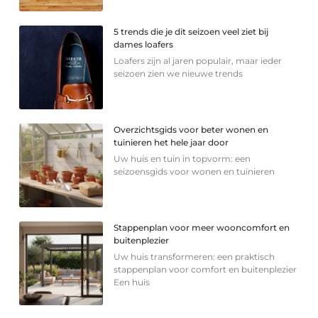
5 trends die je dit seizoen veel ziet bij
dames loafers
Loafers zijn al jaren populair, maar ieder
seizoen zien we nieuwe trends
Overzichtsgids voor beter wonen en
tuinieren het hele jaar door
Uw huis en tuin in topvorm: een
seizoensgids voor wonen en tuinieren
Stappenplan voor meer wooncomfort en
buitenplezier
Uw huis transformeren: een praktisch
stappenplan voor comfort en buitenplezier
Een huis