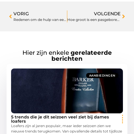
VORIG
VOLGENDE
Redenen om de hulp van een accountant in te schakelen
Hoe groot is een pasgeboren baby?
Hier zijn enkele
gerelateerde
berichten
AANBIEDINGEN
5 trends die je dit seizoen veel ziet bij dames
loafers
Loafers zijn al jaren populair, maar ieder seizoen zien we
nieuwe trends terugkomen. Van opvallende details tot tijdloze