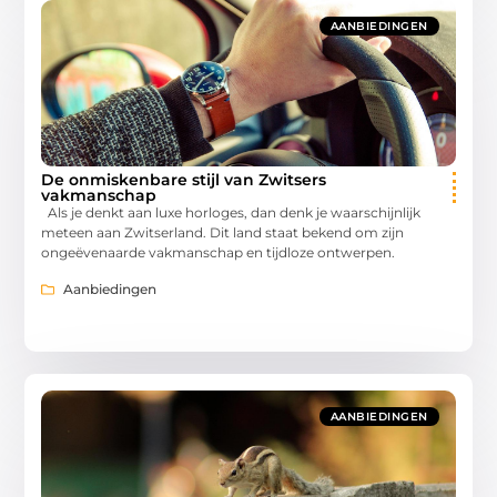
AANBIEDINGEN
De onmiskenbare stijl van Zwitsers
vakmanschap
Als je denkt aan luxe horloges, dan denk je waarschijnlijk
meteen aan Zwitserland. Dit land staat bekend om zijn
ongeëvenaarde vakmanschap en tijdloze ontwerpen.
Aanbiedingen
AANBIEDINGEN