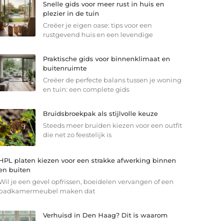
Snelle gids voor meer rust in huis en
plezier in de tuin
Creëer je eigen oase: tips voor een
rustgevend huis en een levendige
Praktische gids voor binnenklimaat en
buitenruimte
Creëer de perfecte balans tussen je woning
en tuin: een complete gids
Bruidsbroekpak als stijlvolle keuze
Steeds meer bruiden kiezen voor een outfit
die net zo feestelijk is
HPL platen kiezen voor een strakke afwerking binnen
en buiten
Wil je een gevel opfrissen, boeidelen vervangen of een
badkamermeubel maken dat
Verhuisd in Den Haag? Dit is waarom