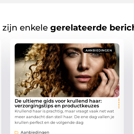
 zijn enkele
gerelateerde beric
AANBIEDINGEN
De ultieme gids voor krullend haar:
verzorgingstips en productkeuzes
Krullend haar is prachtig, maar vraagt vaak net wat
meer aandacht dan steil haar. De ene dag vallen je
krullen perfect en de volgende dag
Aanbiedingen