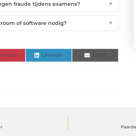
tegen fraude tijdens examens?
▼
troom of software nodig?
▼
nterest
LinkedIn
Email
r
Paarde