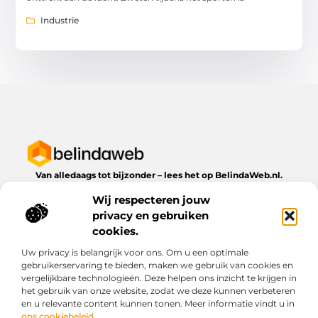
Industrie
Van alledaags tot bijzonder – lees het op BelindaWeb.nl.
Ontdek inspirerende blogs en artikelen over alles wat het
Wij respecteren jouw
dagelijks leven te bieden heeft.
privacy en gebruiken
Bericht categorie
cookies.
Uw privacy is belangrijk voor ons. Om u een optimale
gebruikerservaring te bieden, maken we gebruik van cookies en
vergelijkbare technologieën. Deze helpen ons inzicht te krijgen in
Onze informatie
het gebruik van onze website, zodat we deze kunnen verbeteren
en u relevante content kunnen tonen. Meer informatie vindt u in
Kwaliteit backlinks kopen: wat je moet weten voordat je investeert
Geld verdienen via het internet: droom of werkbare realiteit?
ons cookiebeleid
.