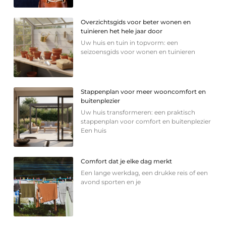
Overzichtsgids voor beter wonen en
tuinieren het hele jaar door
Uw huis en tuin in topvorm: een
seizoensgids voor wonen en tuinieren
Stappenplan voor meer wooncomfort en
buitenplezier
Uw huis transformeren: een praktisch
stappenplan voor comfort en buitenplezier
Een huis
Comfort dat je elke dag merkt
Een lange werkdag, een drukke reis of een
avond sporten en je