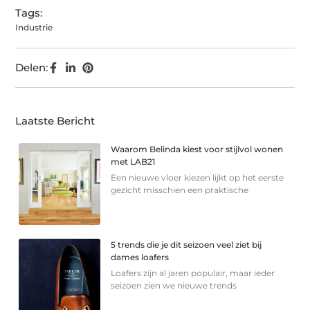
Tags:
Industrie
Delen:
Laatste Bericht
Waarom Belinda kiest voor stijlvol wonen
met LAB21
Een nieuwe vloer kiezen lijkt op het eerste
gezicht misschien een praktische
5 trends die je dit seizoen veel ziet bij
dames loafers
Loafers zijn al jaren populair, maar ieder
seizoen zien we nieuwe trends