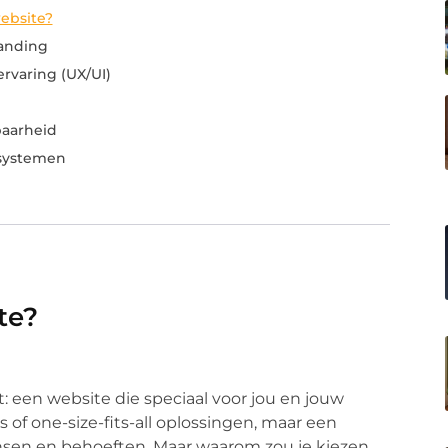
ebsite?
randing
rvaring (UX/UI)
baarheid
 systemen
te?
: een website die speciaal voor jou en jouw
 of one-size-fits-all oplossingen, maar een
wensen en behoeften. Maar waarom zou je kiezen