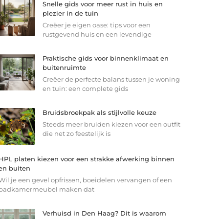
Snelle gids voor meer rust in huis en
plezier in de tuin
Creëer je eigen oase: tips voor een
rustgevend huis en een levendige
Praktische gids voor binnenklimaat en
buitenruimte
Creëer de perfecte balans tussen je woning
en tuin: een complete gids
Bruidsbroekpak als stijlvolle keuze
Steeds meer bruiden kiezen voor een outfit
die net zo feestelijk is
HPL platen kiezen voor een strakke afwerking binnen
en buiten
Wil je een gevel opfrissen, boeidelen vervangen of een
badkamermeubel maken dat
Verhuisd in Den Haag? Dit is waarom