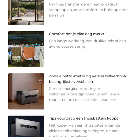
Uw huis transformeren: een praktisch
stappenplan voor comfort en buitenplezier
Een huis
Comfort dat je elke dag merkt
Een lange werkdag, een drukke reis of een
avond sporten en je
Zonale netto-metering versus zelfverbruik:
belangrijkste verschillen
Zonne-energienetmeting en
zelfconsumptie zijn twee verschillende
manieren om de elektriciteit van een
Tips voordat u een thuisbatterij koopt
Het kopen van een thuisbatterij kan de
elektriciteitsrekening verlagen, de back-
upstroom verbeteren