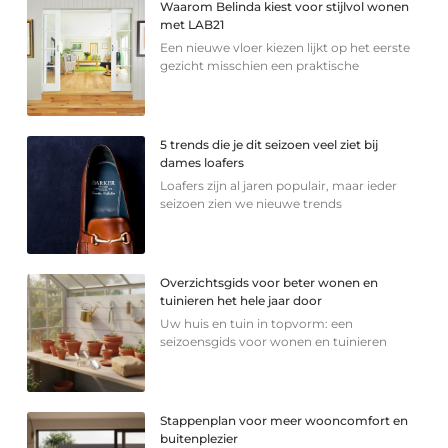
Waarom Belinda kiest voor stijlvol wonen
met LAB21
Een nieuwe vloer kiezen lijkt op het eerste
gezicht misschien een praktische
5 trends die je dit seizoen veel ziet bij
dames loafers
Loafers zijn al jaren populair, maar ieder
seizoen zien we nieuwe trends
Overzichtsgids voor beter wonen en
tuinieren het hele jaar door
Uw huis en tuin in topvorm: een
seizoensgids voor wonen en tuinieren
Stappenplan voor meer wooncomfort en
buitenplezier