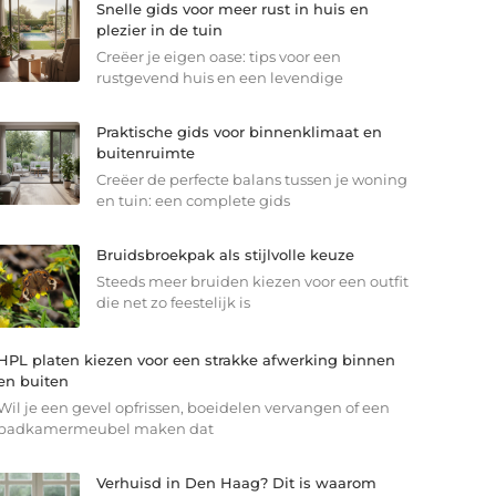
Snelle gids voor meer rust in huis en
plezier in de tuin
Creëer je eigen oase: tips voor een
rustgevend huis en een levendige
Praktische gids voor binnenklimaat en
buitenruimte
Creëer de perfecte balans tussen je woning
en tuin: een complete gids
Bruidsbroekpak als stijlvolle keuze
Steeds meer bruiden kiezen voor een outfit
die net zo feestelijk is
HPL platen kiezen voor een strakke afwerking binnen
en buiten
Wil je een gevel opfrissen, boeidelen vervangen of een
badkamermeubel maken dat
Verhuisd in Den Haag? Dit is waarom