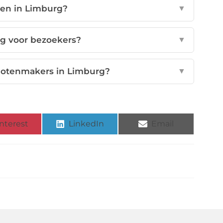
oen in Limburg?
▼
ig voor bezoekers?
▼
slotenmakers in Limburg?
▼
nterest
LinkedIn
Email