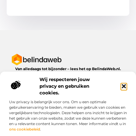
Van alledaags tot bijzonder – lees het op BelindaWeb.nl.
Ontdek inspirerende blogs en artikelen over alles wat het
Wij respecteren jouw
dagelijks leven te bieden heeft.
privacy en gebruiken
Bericht categorie
cookies.
Uw privacy is belangrijk voor ons. Om u een optimale
gebruikerservaring te bieden, maken we gebruik van cookies en
vergelijkbare technologieën. Deze helpen ons inzicht te krijgen in
Onze informatie
het gebruik van onze website, zodat we deze kunnen verbeteren
en u relevante content kunnen tonen. Meer informatie vindt u in
Kwaliteit backlinks kopen: wat je moet weten voordat je investeert
Geld verdienen via het internet: droom of werkbare realiteit?
ons cookiebeleid
.