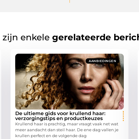
 zijn enkele
gerelateerde beric
AANBIEDINGEN
De ultieme gids voor krullend haar:
verzorgingstips en productkeuzes
Krullend haar is prachtig, maar vraagt vaak net wat
meer aandacht dan steil haar. De ene dag vallen je
krullen perfect en de volgende dag