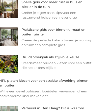
Snelle gids voor meer rust in huis en
plezier in de tuin
Creëer je eigen oase: tips voor een
rustgevend huis en een levendige
Praktische gids voor binnenklimaat en
buitenruimte
Creëer de perfecte balans tussen je woning
en tuin: een complete gids
Bruidsbroekpak als stijlvolle keuze
Steeds meer bruiden kiezen voor een outfit
die net zo feestelijk is
HPL platen kiezen voor een strakke afwerking binnen
en buiten
Wil je een gevel opfrissen, boeidelen vervangen of een
badkamermeubel maken dat
Verhuisd in Den Haag? Dit is waarom