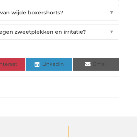
 van wijde boxershorts?
▼
egen zweetplekken en irritatie?
▼
nterest
LinkedIn
Email