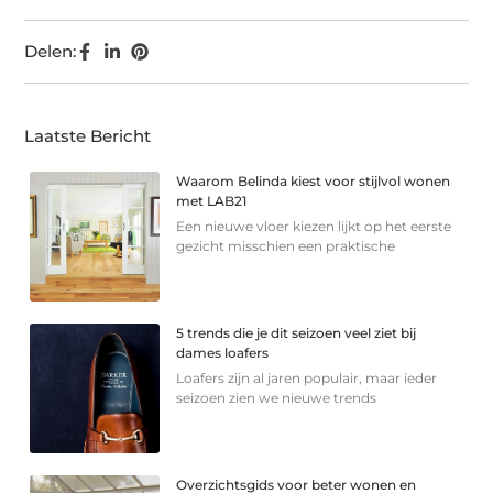
Delen:
Laatste Bericht
Waarom Belinda kiest voor stijlvol wonen
met LAB21
Een nieuwe vloer kiezen lijkt op het eerste
gezicht misschien een praktische
5 trends die je dit seizoen veel ziet bij
dames loafers
Loafers zijn al jaren populair, maar ieder
seizoen zien we nieuwe trends
Overzichtsgids voor beter wonen en