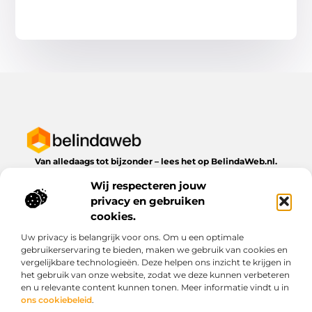
Van alledaags tot bijzonder – lees het op BelindaWeb.nl.
Ontdek inspirerende blogs en artikelen over alles wat het
Wij respecteren jouw
dagelijks leven te bieden heeft.
privacy en gebruiken
Bericht categorie
cookies.
Uw privacy is belangrijk voor ons. Om u een optimale
gebruikerservaring te bieden, maken we gebruik van cookies en
vergelijkbare technologieën. Deze helpen ons inzicht te krijgen in
Onze informatie
het gebruik van onze website, zodat we deze kunnen verbeteren
en u relevante content kunnen tonen. Meer informatie vindt u in
Kwaliteit backlinks kopen: wat je moet weten voordat je investeert
Geld verdienen via het internet: droom of werkbare realiteit?
ons cookiebeleid
.