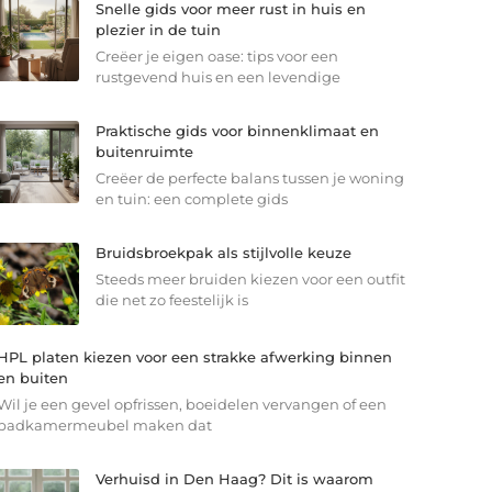
Snelle gids voor meer rust in huis en
plezier in de tuin
Creëer je eigen oase: tips voor een
rustgevend huis en een levendige
Praktische gids voor binnenklimaat en
buitenruimte
Creëer de perfecte balans tussen je woning
en tuin: een complete gids
Bruidsbroekpak als stijlvolle keuze
Steeds meer bruiden kiezen voor een outfit
die net zo feestelijk is
HPL platen kiezen voor een strakke afwerking binnen
en buiten
Wil je een gevel opfrissen, boeidelen vervangen of een
badkamermeubel maken dat
Verhuisd in Den Haag? Dit is waarom