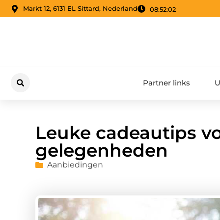
Markt 12, 6131 EL Sittard, Nederland
08:52:03
Partner links
U
Leuke cadeautips vo
gelegenheden
Aanbiedingen