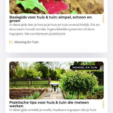
Basisgids voor huis & tuin: simpel, schoon en
groen
In deze gids leer je hoe je je huis en tuin overzichtelijk, fris en
duurzaam houdt zonder ingewikkelde systemen of dure
ingrepen. We combineren praktische
Woning En Tuin
WONING EN TUIN
Praktische tips voor huis & tuin die meteen
werken
In deze gids ontdek je snelle, haalbare ingrepen die je huis