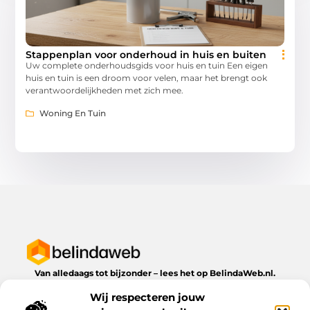
Stappenplan voor onderhoud in huis en buiten
Uw complete onderhoudsgids voor huis en tuin Een eigen
huis en tuin is een droom voor velen, maar het brengt ook
verantwoordelijkheden met zich mee.
Woning En Tuin
Van alledaags tot bijzonder – lees het op BelindaWeb.nl.
Ontdek inspirerende blogs en artikelen over alles wat het
Wij respecteren jouw
dagelijks leven te bieden heeft.