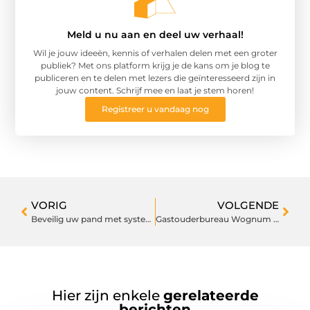
Meld u nu aan en deel uw verhaal!
Wil je jouw ideeën, kennis of verhalen delen met een groter
publiek? Met ons platform krijg je de kans om je blog te
publiceren en te delen met lezers die geïnteresseerd zijn in
jouw content. Schrijf mee en laat je stem horen!
Registreer u vandaag nog
VORIG
VOLGENDE
Beveilig uw pand met systemen voor toegangscontrole
Gastouderbureau Wognum helpt je om de perfecte match te vinden voor jouw kinderen
Hier zijn enkele
gerelateerde
berichten