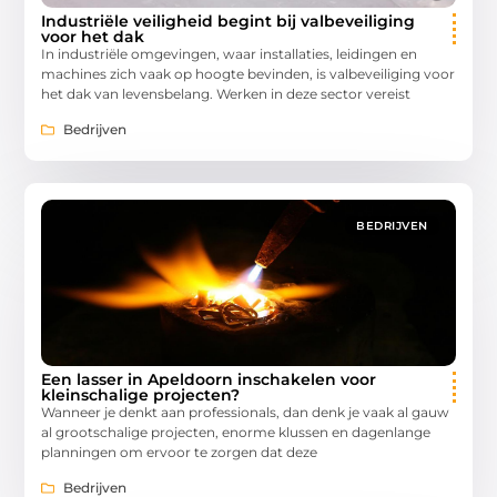
Industriële veiligheid begint bij valbeveiliging
voor het dak
In industriële omgevingen, waar installaties, leidingen en
machines zich vaak op hoogte bevinden, is valbeveiliging voor
het dak van levensbelang. Werken in deze sector vereist
Bedrijven
BEDRIJVEN
Een lasser in Apeldoorn inschakelen voor
kleinschalige projecten?
Wanneer je denkt aan professionals, dan denk je vaak al gauw
al grootschalige projecten, enorme klussen en dagenlange
planningen om ervoor te zorgen dat deze
Bedrijven