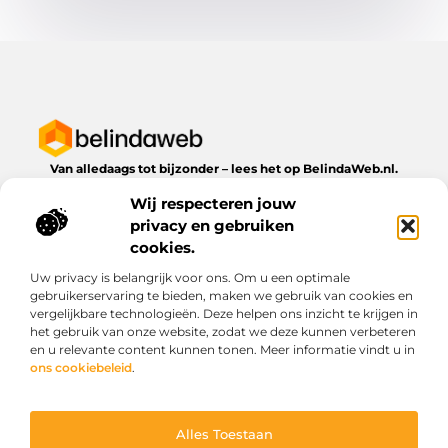
Van alledaags tot bijzonder – lees het op BelindaWeb.nl.
Ontdek inspirerende blogs en artikelen over alles wat het
Wij respecteren jouw
dagelijks leven te bieden heeft.
privacy en gebruiken
Bericht categorie
cookies.
Uw privacy is belangrijk voor ons. Om u een optimale
gebruikerservaring te bieden, maken we gebruik van cookies en
vergelijkbare technologieën. Deze helpen ons inzicht te krijgen in
Onze informatie
het gebruik van onze website, zodat we deze kunnen verbeteren
en u relevante content kunnen tonen. Meer informatie vindt u in
Kwaliteit backlinks kopen: wat je moet weten voordat je investeert
Geld verdienen via het internet: droom of werkbare realiteit?
ons cookiebeleid
.
Alles Toestaan
Website index
Cookiebeleid (EU)