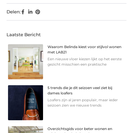
Delen:
Laatste Bericht
Waarom Belinda kiest voor stijlvol wonen
met LAB21
Een nieuwe vloer kiezen lijkt op het eerste
gezicht misschien een praktische
5 trends die je dit seizoen veel ziet bij
dames loafers
Loafers zijn al jaren populair, maar ieder
seizoen zien we nieuwe trends
Overzichtsgids voor beter wonen en