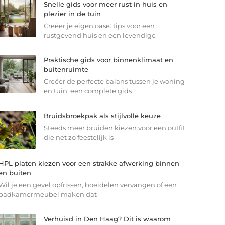
Snelle gids voor meer rust in huis en
plezier in de tuin
Creëer je eigen oase: tips voor een
rustgevend huis en een levendige
Praktische gids voor binnenklimaat en
buitenruimte
Creëer de perfecte balans tussen je woning
en tuin: een complete gids
Bruidsbroekpak als stijlvolle keuze
Steeds meer bruiden kiezen voor een outfit
die net zo feestelijk is
HPL platen kiezen voor een strakke afwerking binnen
en buiten
Wil je een gevel opfrissen, boeidelen vervangen of een
badkamermeubel maken dat
Verhuisd in Den Haag? Dit is waarom