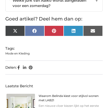
Welke jurk van Aaiko wordt aangeraden
▼
voor een zomerdag?
Goed artikel? Deel hem dan op:
X
Facebook
Pinterest
LinkedIn
Email
(Twitter)
Tags:
Mode en Kleding
Delen:
Laatste Bericht
Waarom Belinda kiest voor stijlvol wonen
met LAB21
Een nieuwe vloer kiezen lijkt op het eerste