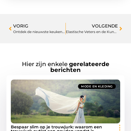
VORIG
VOLGENDE
Ontdek de nieuwste keukentrends in de keukenshowroom nabij Tilburg
Elastische Veters en de Kunst van de Diamond Rijgmethode
Hier zijn enkele
gerelateerde
berichten
MODE EN KLEDING
Bespaar slim op je trouwjurk: waarom een
trouwjurk outlet een gouden vondst is