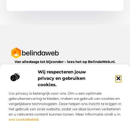
Van alledaags tot bijzonder – lees het op BelindaWeb.nl.
Ontdek inspirerende blogs en artikelen over alles wat het
Wij respecteren jouw
dagelijks leven te bieden heeft.
privacy en gebruiken
Bericht categorie
cookies.
Uw privacy is belangrijk voor ons. Om u een optimale
gebruikerservaring te bieden, maken we gebruik van cookies en
vergelijkbare technologieën. Deze helpen ons inzicht te krijgen in
Onze informatie
het gebruik van onze website, zodat we deze kunnen verbeteren
en u relevante content kunnen tonen. Meer informatie vindt u in
Kwaliteit backlinks kopen: wat je moet weten voordat je investeert
Geld verdienen via het internet: droom of werkbare realiteit?
ons cookiebeleid
.