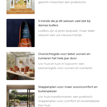
gezicht misschien een praktische
5 trends die je dit seizoen veel ziet bij
dames loafers
Loafers zijn al jaren populair, maar ieder
seizoen zien we nieuwe trends
Overzichtsgids voor beter wonen en
tuinieren het hele jaar door
Uw huis en tuin in topvorm: een
seizoensgids voor wonen en tuinieren
Stappenplan voor meer wooncomfort en
buitenplezier
Uw huis transformeren: een praktisch
stappenplan voor comfort en buitenplezier
Een huis