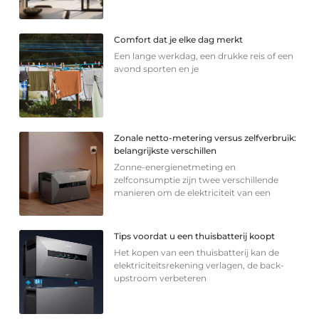
Comfort dat je elke dag merkt
Een lange werkdag, een drukke reis of een
avond sporten en je
Zonale netto-metering versus zelfverbruik:
belangrijkste verschillen
Zonne-energienetmeting en
zelfconsumptie zijn twee verschillende
manieren om de elektriciteit van een
Tips voordat u een thuisbatterij koopt
Het kopen van een thuisbatterij kan de
elektriciteitsrekening verlagen, de back-
upstroom verbeteren