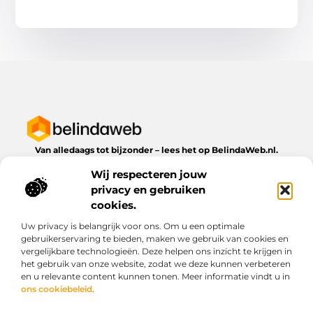
Van alledaags tot bijzonder – lees het op BelindaWeb.nl.
Ontdek inspirerende blogs en artikelen over alles wat het
Wij respecteren jouw
dagelijks leven te bieden heeft.
privacy en gebruiken
Bericht categorie
cookies.
Uw privacy is belangrijk voor ons. Om u een optimale
gebruikerservaring te bieden, maken we gebruik van cookies en
vergelijkbare technologieën. Deze helpen ons inzicht te krijgen in
Onze informatie
het gebruik van onze website, zodat we deze kunnen verbeteren
en u relevante content kunnen tonen. Meer informatie vindt u in
Kwaliteit backlinks kopen: wat je moet weten voordat je investeert
Geld verdienen via het internet: droom of werkbare realiteit?
ons cookiebeleid
.