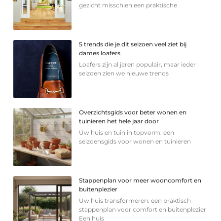
gezicht misschien een praktische
5 trends die je dit seizoen veel ziet bij
dames loafers
Loafers zijn al jaren populair, maar ieder
seizoen zien we nieuwe trends
Overzichtsgids voor beter wonen en
tuinieren het hele jaar door
Uw huis en tuin in topvorm: een
seizoensgids voor wonen en tuinieren
Stappenplan voor meer wooncomfort en
buitenplezier
Uw huis transformeren: een praktisch
stappenplan voor comfort en buitenplezier
Een huis