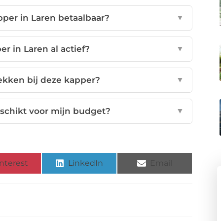
apper in Laren betaalbaar?
▼
r in Laren al actief?
▼
ekken bij deze kapper?
▼
eschikt voor mijn budget?
▼
nterest
LinkedIn
Email