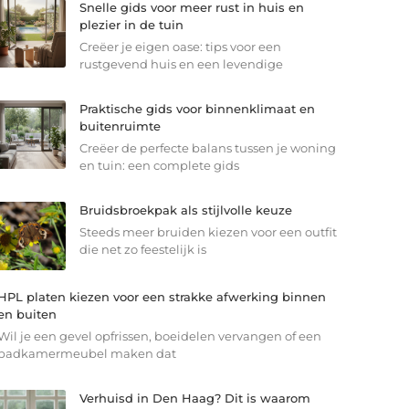
Snelle gids voor meer rust in huis en
plezier in de tuin
Creëer je eigen oase: tips voor een
rustgevend huis en een levendige
Praktische gids voor binnenklimaat en
buitenruimte
Creëer de perfecte balans tussen je woning
en tuin: een complete gids
Bruidsbroekpak als stijlvolle keuze
Steeds meer bruiden kiezen voor een outfit
die net zo feestelijk is
HPL platen kiezen voor een strakke afwerking binnen
en buiten
Wil je een gevel opfrissen, boeidelen vervangen of een
badkamermeubel maken dat
Verhuisd in Den Haag? Dit is waarom