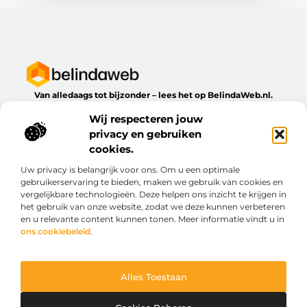
Van alledaags tot bijzonder – lees het op BelindaWeb.nl.
Ontdek inspirerende blogs en artikelen over alles wat het
Wij respecteren jouw
dagelijks leven te bieden heeft.
privacy en gebruiken
Bericht categorie
cookies.
Uw privacy is belangrijk voor ons. Om u een optimale
gebruikerservaring te bieden, maken we gebruik van cookies en
vergelijkbare technologieën. Deze helpen ons inzicht te krijgen in
Onze informatie
het gebruik van onze website, zodat we deze kunnen verbeteren
en u relevante content kunnen tonen. Meer informatie vindt u in
Kwaliteit backlinks kopen: wat je moet weten voordat je investeert
Geld verdienen via het internet: droom of werkbare realiteit?
ons cookiebeleid
.
Alles Toestaan
Website index
Cookiebeleid (EU)
@2025 www.belindaweb.nl. All Right Reserved.