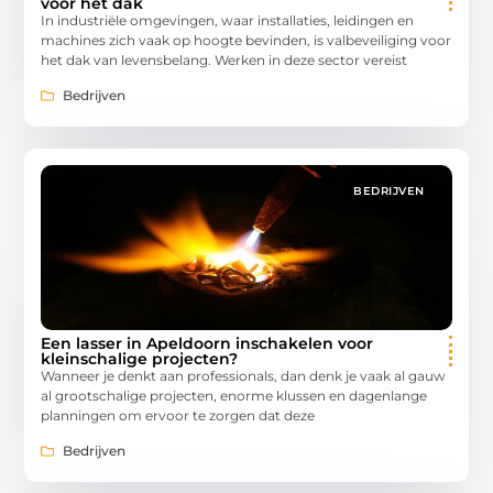
voor het dak
In industriële omgevingen, waar installaties, leidingen en
machines zich vaak op hoogte bevinden, is valbeveiliging voor
het dak van levensbelang. Werken in deze sector vereist
Bedrijven
BEDRIJVEN
Een lasser in Apeldoorn inschakelen voor
kleinschalige projecten?
Wanneer je denkt aan professionals, dan denk je vaak al gauw
al grootschalige projecten, enorme klussen en dagenlange
planningen om ervoor te zorgen dat deze
Bedrijven