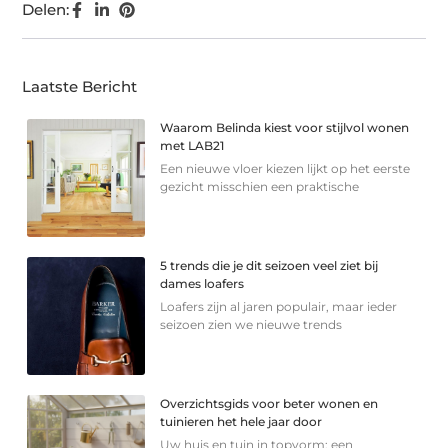
Delen:
Laatste Bericht
Waarom Belinda kiest voor stijlvol wonen
met LAB21
Een nieuwe vloer kiezen lijkt op het eerste
gezicht misschien een praktische
5 trends die je dit seizoen veel ziet bij
dames loafers
Loafers zijn al jaren populair, maar ieder
seizoen zien we nieuwe trends
Overzichtsgids voor beter wonen en
tuinieren het hele jaar door
Uw huis en tuin in topvorm: een