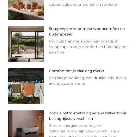
seizoensgids voor wonen en tuinieren
Stappenplan voor meer wooncomfort en
buitenplezier
Uw huis transformeren: een praktisch
stappenplan voor comfort en buitenplezier
Een huis
Comfort dat je elke dag merkt
Een lange werkdag, een drukke reis of een
avond sporten en je
Zonale netto-metering versus zelfverbruik:
belangrijkste verschillen
Zonne-energienetmeting en
zelfconsumptie zijn twee verschillende
manieren om de elektriciteit van een