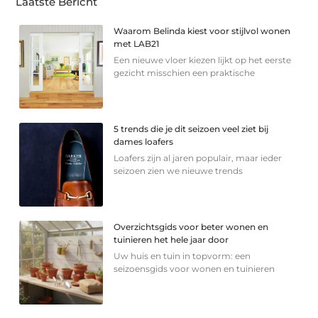
Laatste Bericht
Waarom Belinda kiest voor stijlvol wonen
met LAB21
Een nieuwe vloer kiezen lijkt op het eerste
gezicht misschien een praktische
5 trends die je dit seizoen veel ziet bij
dames loafers
Loafers zijn al jaren populair, maar ieder
seizoen zien we nieuwe trends
Overzichtsgids voor beter wonen en
tuinieren het hele jaar door
Uw huis en tuin in topvorm: een
seizoensgids voor wonen en tuinieren