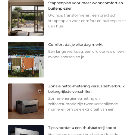
Stappenplan voor meer wooncomfort en
buitenplezier
Uw huis transformeren: een praktisch
stappenplan voor comfort en buitenplezier
Een huis
Comfort dat je elke dag merkt
Een lange werkdag, een drukke reis of een
avond sporten en je
Zonale netto-metering versus zelfverbruik:
belangrijkste verschillen
Zonne-energienetmeting en
zelfconsumptie zijn twee verschillende
manieren om de elektriciteit van een
Tips voordat u een thuisbatterij koopt
Het kopen van een thuisbatterij kan de