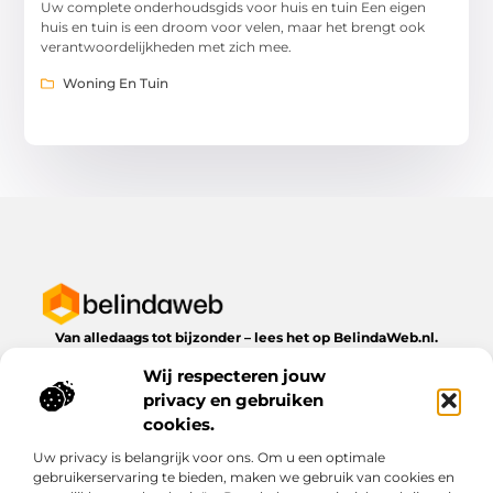
Uw complete onderhoudsgids voor huis en tuin Een eigen
huis en tuin is een droom voor velen, maar het brengt ook
verantwoordelijkheden met zich mee.
Woning En Tuin
Van alledaags tot bijzonder – lees het op BelindaWeb.nl.
Ontdek inspirerende blogs en artikelen over alles wat het
Wij respecteren jouw
dagelijks leven te bieden heeft.
privacy en gebruiken
Bericht categorie
cookies.
Uw privacy is belangrijk voor ons. Om u een optimale
gebruikerservaring te bieden, maken we gebruik van cookies en