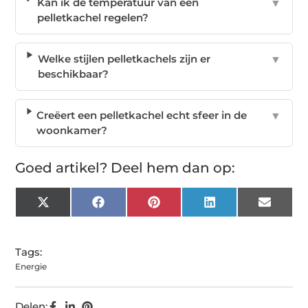
Kan ik de temperatuur van een
▼
pelletkachel regelen?
Welke stijlen pelletkachels zijn er
▼
beschikbaar?
Creëert een pelletkachel echt sfeer in de
▼
woonkamer?
Goed artikel? Deel hem dan op:
X
Facebook
Pinterest
LinkedIn
Email
(Twitter)
Tags:
Energie
Delen: