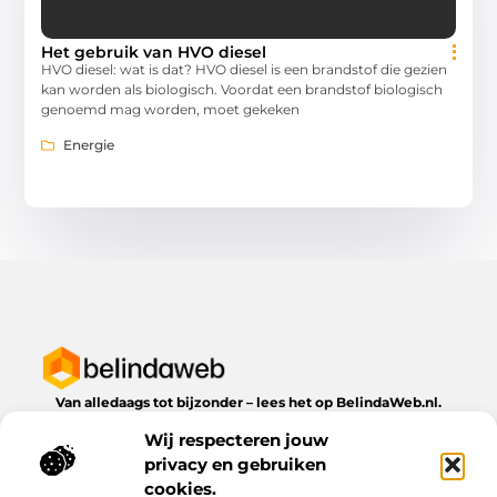
Het gebruik van HVO diesel
HVO diesel: wat is dat? HVO diesel is een brandstof die gezien
kan worden als biologisch. Voordat een brandstof biologisch
genoemd mag worden, moet gekeken
Energie
Van alledaags tot bijzonder – lees het op BelindaWeb.nl.
Ontdek inspirerende blogs en artikelen over alles wat het
Wij respecteren jouw
dagelijks leven te bieden heeft.
privacy en gebruiken
Bericht categorie
cookies.