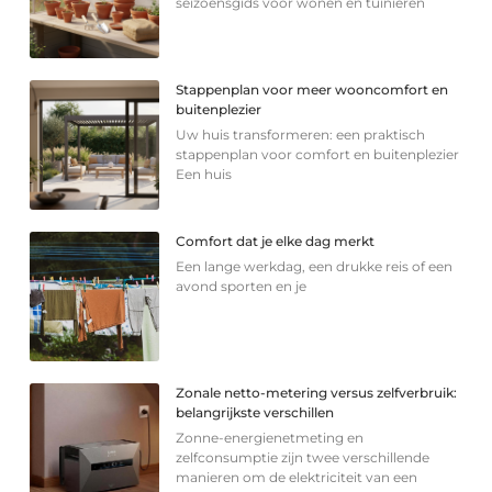
seizoensgids voor wonen en tuinieren
Stappenplan voor meer wooncomfort en
buitenplezier
Uw huis transformeren: een praktisch
stappenplan voor comfort en buitenplezier
Een huis
Comfort dat je elke dag merkt
Een lange werkdag, een drukke reis of een
avond sporten en je
Zonale netto-metering versus zelfverbruik:
belangrijkste verschillen
Zonne-energienetmeting en
zelfconsumptie zijn twee verschillende
manieren om de elektriciteit van een