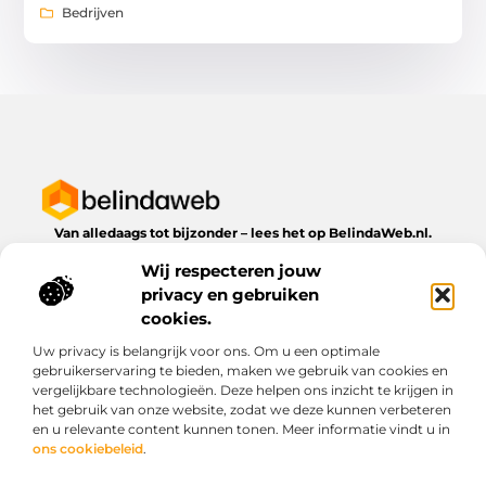
Bedrijven
Van alledaags tot bijzonder – lees het op BelindaWeb.nl.
Ontdek inspirerende blogs en artikelen over alles wat het
Wij respecteren jouw
dagelijks leven te bieden heeft.
privacy en gebruiken
Bericht categorie
cookies.
Uw privacy is belangrijk voor ons. Om u een optimale
gebruikerservaring te bieden, maken we gebruik van cookies en
vergelijkbare technologieën. Deze helpen ons inzicht te krijgen in
Onze informatie
het gebruik van onze website, zodat we deze kunnen verbeteren
en u relevante content kunnen tonen. Meer informatie vindt u in
Kwaliteit backlinks kopen: wat je moet weten voordat je investeert
Geld verdienen via het internet: droom of werkbare realiteit?
ons cookiebeleid
.