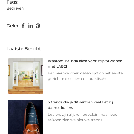
Tags:
Bedrijven
Delen:
Laatste Bericht
Waarom Belinda kiest voor stijlvol wonen
met LAB21
Een nieuwe vloer kiezen lijkt op het eerste
gezicht misschien een praktische
5 trends die je dit seizoen veel ziet bij
dames loafers
Loafers zijn al jaren populair, maar ieder
seizoen zien we nieuwe trends