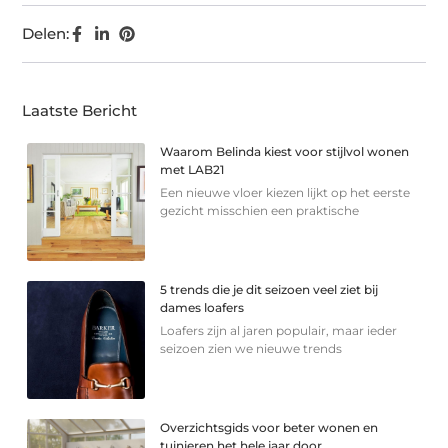
Delen:
Laatste Bericht
Waarom Belinda kiest voor stijlvol wonen
met LAB21
Een nieuwe vloer kiezen lijkt op het eerste
gezicht misschien een praktische
5 trends die je dit seizoen veel ziet bij
dames loafers
Loafers zijn al jaren populair, maar ieder
seizoen zien we nieuwe trends
Overzichtsgids voor beter wonen en
tuinieren het hele jaar door