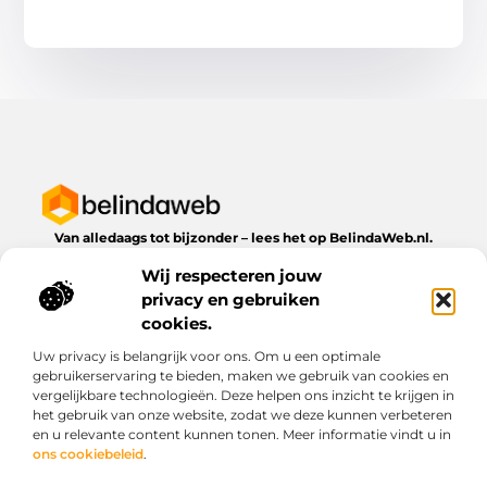
Van alledaags tot bijzonder – lees het op BelindaWeb.nl.
Ontdek inspirerende blogs en artikelen over alles wat het
Wij respecteren jouw
dagelijks leven te bieden heeft.
privacy en gebruiken
Bericht categorie
cookies.
Uw privacy is belangrijk voor ons. Om u een optimale
gebruikerservaring te bieden, maken we gebruik van cookies en
vergelijkbare technologieën. Deze helpen ons inzicht te krijgen in
Onze informatie
het gebruik van onze website, zodat we deze kunnen verbeteren
en u relevante content kunnen tonen. Meer informatie vindt u in
Kwaliteit backlinks kopen: wat je moet weten voordat je investeert
Geld verdienen via het internet: droom of werkbare realiteit?
ons cookiebeleid
.