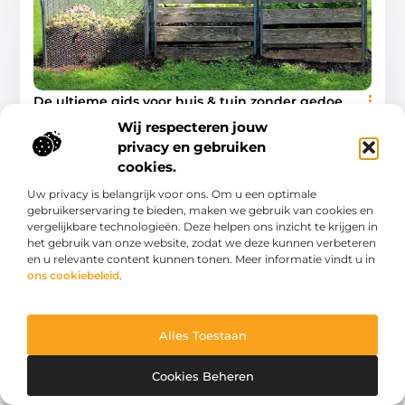
De ultieme gids voor huis & tuin zonder gedoe
Een huis en tuin die werken voor jouw leven hoeven geen
Wij respecteren jouw
eindeloos project te zijn. In deze gids leer je hoe je overzicht
privacy en gebruiken
krijgt, slimme
cookies.
Woning En Tuin
Uw privacy is belangrijk voor ons. Om u een optimale
gebruikerservaring te bieden, maken we gebruik van cookies en
vergelijkbare technologieën. Deze helpen ons inzicht te krijgen in
het gebruik van onze website, zodat we deze kunnen verbeteren
en u relevante content kunnen tonen. Meer informatie vindt u in
ons cookiebeleid
.
WONING EN TUIN
Alles Toestaan
Cookies Beheren