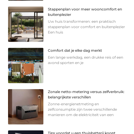
Stappenplan voor meer wooncomfort en
buitenplezier
Uw huis transformeren: een praktisch
stappenplan voor comfort en buitenplezier
Een huis
Comfort dat je elke dag merkt
Een lange werkdag, een drukke reis of een
avond sporten en je
Zonale netto-metering versus zelfverbruik:
belangrijkste verschillen
Zonne-energienetmeting en
zelfconsumptie zijn twee verschillende
manieren om de elektriciteit van een
Tips voordat u een thuisbatterij koopt