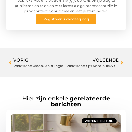
publiek? Met ons platform krijg je de kans om je blog te
publiceren en te delen met lezers die geïnteresseerd zijn in
jouw content. Schrijf mee en laat je stem horen!
Registreer u vandaag nog
VORIG
VOLGENDE
Praktische woon- en tuingids voor elke dag
Praktische tips voor huis & tuin die meteen werken
Hier zijn enkele
gerelateerde
berichten
WONING EN TUIN