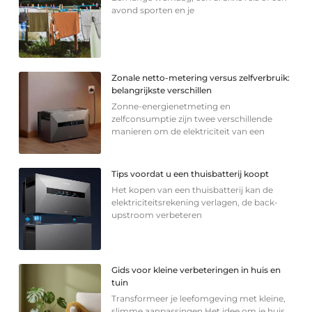
avond sporten en je
Zonale netto-metering versus zelfverbruik:
belangrijkste verschillen
Zonne-energienetmeting en
zelfconsumptie zijn twee verschillende
manieren om de elektriciteit van een
Tips voordat u een thuisbatterij koopt
Het kopen van een thuisbatterij kan de
elektriciteitsrekening verlagen, de back-
upstroom verbeteren
Gids voor kleine verbeteringen in huis en
tuin
Transformeer je leefomgeving met kleine,
slimme aanpassingen Het idee om je huis