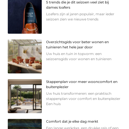
5 trends die je dit seizoen veel ziet bij
dames loafers
Loafers zijn al jaren populair, maar ieder
seizoen zien we nieuwe trends
Overzichtsgids voor beter wonen en
tuinieren het hele jaar door
Uw huis en tuin in topvorm: een
seizoensgids voor wonen en tuinieren
Stappenplan voor meer wooncomfort en
buitenplezier
Uw huis transformeren: een praktisch
stappenplan voor comfort en buitenplezier
Een huis
Comfort dat je elke dag merkt
Een lange werkdag, een drukke reis of een