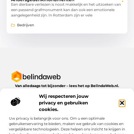
Een dierbare verliezen is nooit makkelijk en het uitzoeken van
een passend grafmonument kan dan ook een emotionele
aangelegenheid zijn. In Rotterdam zijn er vele
Bedrijven
Van alledaags tot bijzonder – lees het op BelindaWeb.nl.
Ontdek inspirerende blogs en artikelen over alles wat het
Wij respecteren jouw
dagelijks leven te bieden heeft.
privacy en gebruiken
Bericht categorie
cookies.
Uw privacy is belangrijk voor ons. Om u een optimale
gebruikerservaring te bieden, maken we gebruik van cookies en
vergelijkbare technologieën. Deze helpen ons inzicht te krijgen in
Onze informatie