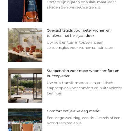
Loafers zijn al jaren populair, maar ieder
seizoen zien we nieuwe trends
Overzichtsgids voor beter wonen en
tuinieren het hele jaar door
Uw huis en tuin in topvorm: een
seizoensgids voor wonen en tuinieren
Stappenplan voor meer wooncomfort en
buitenplezier
Uw huis transformeren: een praktisch
stappenplan voor comfort en buitenplezier
Een huis
Comfort dat je elke dag merkt
Een lange werkdag, een drukke reis of een
avond sporten en je