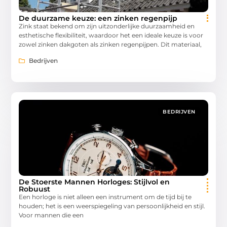
De duurzame keuze: een zinken regenpijp
Zink staat bekend om zijn uitzonderlijke duurzaamheid en
esthetische flexibiliteit, waardoor het een ideale keuze is voor
zowel zinken dakgoten als zinken regenpijpen. Dit materiaal,
Bedrijven
BEDRIJVEN
De Stoerste Mannen Horloges: Stijlvol en
Robuust
Een horloge is niet alleen een instrument om de tijd bij te
houden; het is een weerspiegeling van persoonlijkheid en stijl.
Voor mannen die een