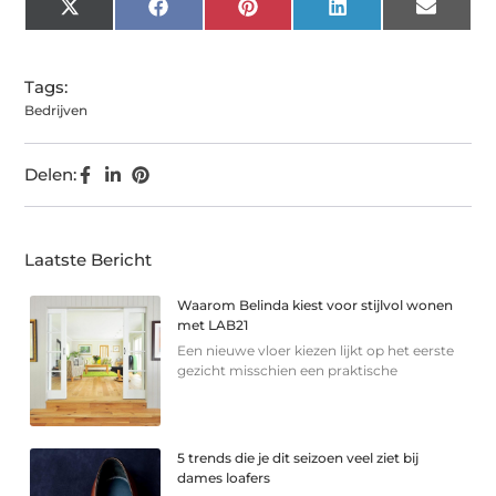
X
Facebook
Pinterest
LinkedIn
Email
(Twitter)
Tags:
Bedrijven
Delen:
Laatste Bericht
Waarom Belinda kiest voor stijlvol wonen
met LAB21
Een nieuwe vloer kiezen lijkt op het eerste
gezicht misschien een praktische
5 trends die je dit seizoen veel ziet bij
dames loafers