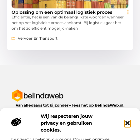
Oplossing om een optimaal logistiek proces
Efficiëntie, het is een van de belangrijkste woorden wanneer
het op het logistieke proces aankomt. Bij logistiek gaat het
om het zo efficiënt mogelijk maken
Vervoer En Transport
Van alledaags tot bijzonder – lees het op BelindaWeb.nl.
Ontdek inspirerende blogs en artikelen over alles wat het
Wij respecteren jouw
dagelijks leven te bieden heeft.
privacy en gebruiken
Bericht categorie
cookies.
Uw privacy is belangrijk voor ons. Om u een optimale